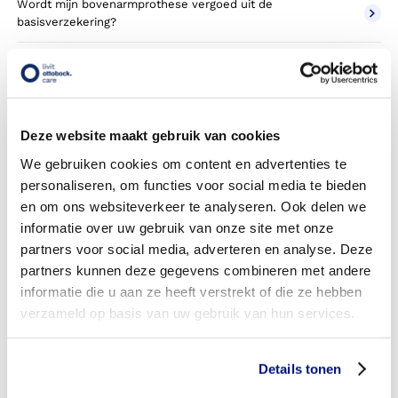
Wordt mijn bovenarmprothese vergoed uit de
basisverzekering?
Wordt mijn bovenarmprothese vergoed vanuit een
aanvullende verzekering?
Betaal ik een eigen risico?
Deze website maakt gebruik van cookies
Zijn er ook bovenarmprothesen in confectie- of standaard
We gebruiken cookies om content en advertenties te
uitvoeringen?
personaliseren, om functies voor social media te bieden
en om ons websiteverkeer te analyseren. Ook delen we
Is de bovenarmprothese mijn eigendom?
informatie over uw gebruik van onze site met onze
partners voor social media, adverteren en analyse. Deze
Wordt de bovenarmprothese geleverd onder de bruikleen
partners kunnen deze gegevens combineren met andere
of lease regeling van uw zorgverzekering?
informatie die u aan ze heeft verstrekt of die ze hebben
Wanneer mag mijn bovenarmprothese vervangen worden?
verzameld op basis van uw gebruik van hun services.
Heb ik voor de vergoeding van mijn bovenarmprothese
toestemming nodig van mijn zorgverzekeraar?
Details tonen