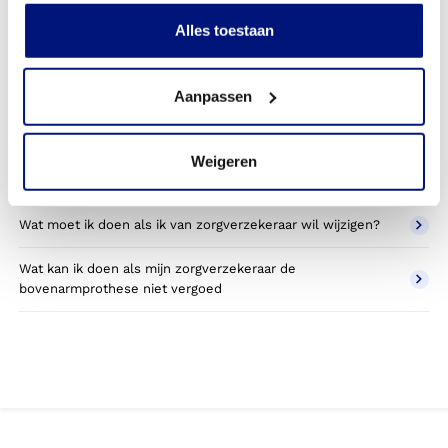
Kan ik een reserve bovenarmprothese vergoed krijgen?
Alles toestaan
Wat valt er binnen de vergoeding van een
bovenarmprothese?
Aanpassen
Wordt een bovenarmprothese die ik gebruik voor sporten
betaald door mijn zorgverzekering?
Weigeren
Betaal ik een eigen bijdrage voor de bovenarmprothese?
Wat moet ik doen als ik van zorgverzekeraar wil wijzigen?
Wat kan ik doen als mijn zorgverzekeraar de
bovenarmprothese niet vergoed