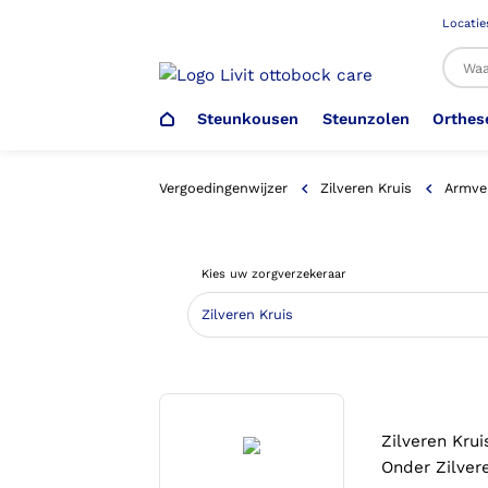
Locatie
Steunkousen
Steunzolen
Orthes
Al
Vergoedingenwijzer
Zilveren Kruis
Armve
Veiligheidsschoenen –
Steunzolen
Arm Elleboog
Armprothese
Steunkousen (klasse 1)
Schoenencatalogus
Kies uw zorgverzekeraar
Werkgever
Heup Bekken Lies
Elleboogprothese
Voetdrukmeting
Aantrekhulpen
Ambulo
Romp Buik
Onderbeenprothese
Orthopedische Voorziening aan
Confectieschoen (OVAC)
Zilveren Krui
Onder Zilvere