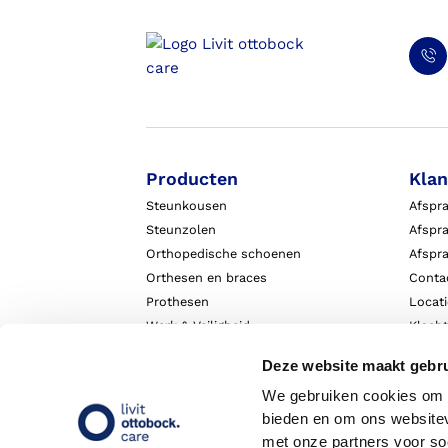
Producten
Klan
Steunkousen
Afspr
Steunzolen
Afspra
Orthopedische schoenen
Afspr
Orthesen en braces
Conta
Prothesen
Locat
Werk & Veiligheid
Klach
Exopulse suit
Garant
Deze website maakt gebru
We gebruiken cookies om c
bieden en om ons websitev
met onze partners voor so