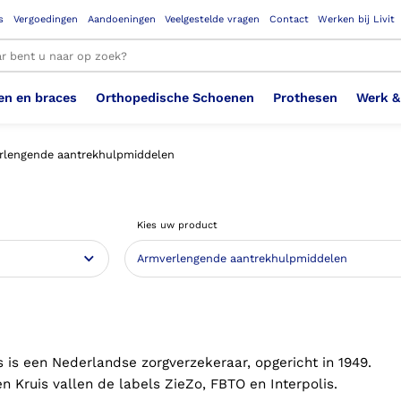
s
Vergoedingen
Aandoeningen
Veelgestelde vragen
Contact
Werken bij Livit
en en braces
Orthopedische Schoenen
Prothesen
Werk &
le resultaten
rlengende aantrekhulpmiddelen
Therapeutisch Elastische
Veiligheidsschoenen –
Sem
Ste
3D geprinte steunzolen
Been Knie
Bovenbeenprothese
Ste
Enk
Cos
Orthopedische Schoenen OSA
Arm
Kies uw product
Kousen (klasse 2)
Werknemer
OS
Vei
Ste
Hoofd Nek
Hand & Vinger prothese
Pol
Heu
Badschoenen
Ort
Vei
Rug
Sch
Sch
Verbandschoen
Wer
s is een Nederlandse zorgverzekeraar, opgericht in 1949.
n Kruis vallen de labels ZieZo, FBTO en Interpolis.