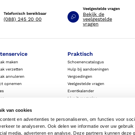
Veelgestelde vragen
Telefonisch bereikbaar
Bekijk de
(088) 245 20 00
veelgestelde
vragen
tenservice
Praktisch
aak maken
Schoenencatalogus
ak verzetten
Hulp bij aandoeningen
aak annuleren
Vergoedingen
ct opnemen
Veelgestelde vragen
ies
Eventkalender
ten
Live it magazine
ie en aansprakelijkheid
Klantverhalen
ik van cookies
Algemene Bedrijfsinformatie
ontent en advertenties te personaliseren, om functies voor soci
Algemene voorwaarden
erkeer te analyseren. Ook delen we informatie over uw gebruik 
Privacy
cial media, adverteren en analyse. Deze partners kunnen deze