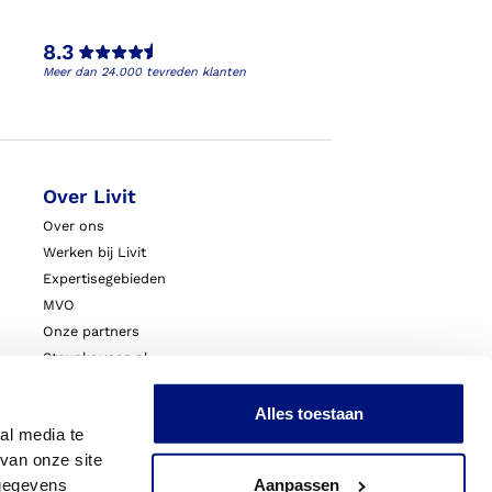
8.3
Meer dan 24.000 tevreden klanten
Over Livit
Over ons
Werken bij Livit
Expertisegebieden
MVO
Onze partners
Steunkousen.nl
Blessurewijzer.nl
VoetExpert
Alles toestaan
al media te
Nieuws
van onze site
Innovatie & Onderzoek
 gegevens
Aanpassen
Livit Zorgprofessionals