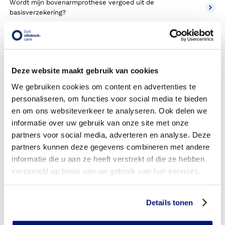
Wordt mijn bovenarmprothese vergoed uit de
basisverzekering?
Wordt mijn bovenarmprothese vergoed vanuit een
aanvullende verzekering?
Betaal ik een eigen risico?
Deze website maakt gebruik van cookies
We gebruiken cookies om content en advertenties te
Zijn er ook bovenarmprothesen in confectie- of standaard
personaliseren, om functies voor social media te bieden
uitvoeringen?
en om ons websiteverkeer te analyseren. Ook delen we
Is de bovenarmprothese mijn eigendom?
informatie over uw gebruik van onze site met onze
partners voor social media, adverteren en analyse. Deze
Wordt de bovenarmprothese geleverd onder de bruikleen
partners kunnen deze gegevens combineren met andere
of lease regeling van uw zorgverzekering?
informatie die u aan ze heeft verstrekt of die ze hebben
verzameld op basis van uw gebruik van hun services.
Wanneer mag mijn bovenarmprothese vervangen worden?
Heb ik voor het laten aanmeten van een
Details tonen
bovenarmprothese toestemming nodig van mijn
zorgverzekeraar?