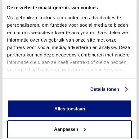
Deze website maakt gebruik van cookies
Wordt mijn scoliosebrace vergoed uit de basisverzekering?
We gebruiken cookies om content en advertenties te
Wordt mijn scoliosebrace vergoed vanuit een aanvullende
personaliseren, om functies voor social media te bieden
verzekering?
en om ons websiteverkeer te analyseren. Ook delen we
informatie over uw gebruik van onze site met onze
Is de scoliosebrace individueel vervaardigd of verkrijgbaar
partners voor social media, adverteren en analyse. Deze
in confectie standaard uitvoeringen?
partners kunnen deze gegevens combineren met andere
Is de scoliosebrace mijn eigendom?
informatie die u aan ze heeft verstrekt of die ze hebben
verzameld op basis van uw gebruik van hun services.
Wanneer mag mijn scoliosebrace vervangen worden?
Heb ik voor het laten aanmeten van een scoliosebrace
Details tonen
toestemming nodig van mijn zorgverzekeraar?
Kan ik een reserve scoliosebrace vergoed krijgen?
Alles toestaan
Wat valt er binnen de vergoeding van een scoliosebrace?
Aanpassen
Betaal ik een eigen bijdrage voor de scoliosebrace?