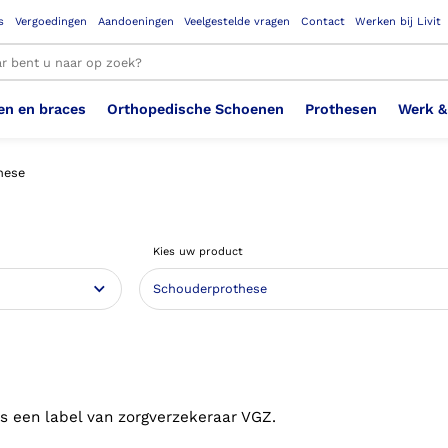
s
Vergoedingen
Aandoeningen
Veelgestelde vragen
Contact
Werken bij Livit
en en braces
Orthopedische Schoenen
Prothesen
Werk &
le resultaten
hese
Therapeutisch Elastische
Veiligheidsschoenen –
Sem
Ste
3D geprinte steunzolen
Been Knie
Bovenbeenprothese
Ste
Enk
Cos
Orthopedische Schoenen OSA
Arm
Kies uw product
Kousen (klasse 2)
Werknemer
OS
Vei
Ste
Hoofd Nek
Hand & Vinger prothese
Pol
Heu
Badschoenen
Ort
Vei
Rug
Sch
Sch
Verbandschoen
Wer
s een label van zorgverzekeraar VGZ.