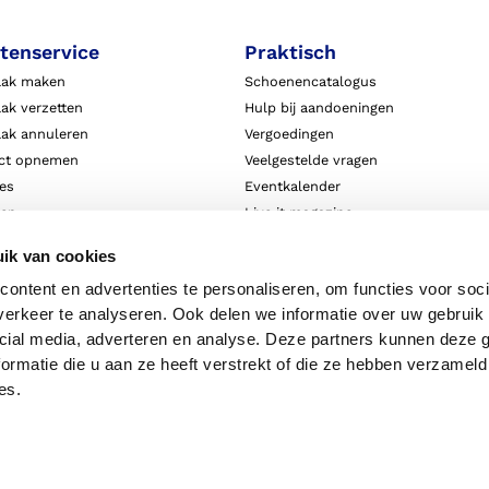
tenservice
Praktisch
aak maken
Schoenencatalogus
ak verzetten
Hulp bij aandoeningen
aak annuleren
Vergoedingen
ct opnemen
Veelgestelde vragen
ies
Eventkalender
ten
Live it magazine
ie en aansprakelijkheid
Klantverhalen
ik van cookies
Algemene Bedrijfsinformatie
ontent en advertenties te personaliseren, om functies voor soci
Algemene voorwaarden
erkeer te analyseren. Ook delen we informatie over uw gebruik 
Privacy
cial media, adverteren en analyse. Deze partners kunnen deze
ormatie die u aan ze heeft verstrekt of die ze hebben verzameld
es.
Disclaimer
Priv