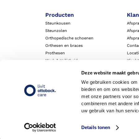
Producten
Klan
Steunkousen
Afspr
Steunzolen
Afspra
Orthopedische schoenen
Afspr
Orthesen en braces
Conta
Prothesen
Locat
Werk & Veiligheid
Klach
Exopulse suit
Garant
Deze website maakt gebru
We gebruiken cookies om c
bieden en om ons websitev
met onze partners voor so
combineren met andere inf
uw gebruik van hun servic
Details tonen
Copyright 2026 - Livit Ottobock Care