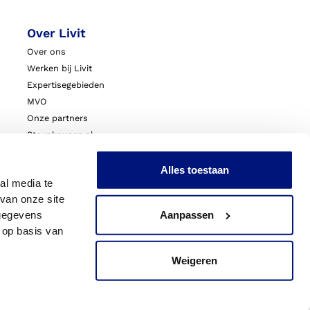
Over Livit
Over ons
Werken bij Livit
Expertisegebieden
MVO
Onze partners
Steunkousen.nl
Blessurewijzer.nl
VoetExpert
Alles toestaan
al media te
Nieuws
van onze site
Innovatie & Onderzoek
 gegevens
Aanpassen
Livit Zorgprofessionals
 op basis van
Weigeren
acy
Sitemap
Cookies