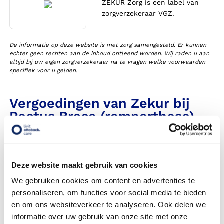
ZEKUR Zorg is een label van
zorgverzekeraar VGZ.
De informatie op deze website is met zorg samengesteld. Er kunnen
echter geen rechten aan de inhoud ontleend worden. Wij raden u aan
altijd bij uw eigen zorgverzekeraar na te vragen welke voorwaarden
specifiek voor u gelden.
Vergoedingen van Zekur bij
Pectus Brace (romporthese)
Heeft Livit Ottobock Care een contract met deze
zorgverzekeraar in 2026?
Deze website maakt gebruik van cookies
Wordt mijn Pectus Brace, ook wel romporthese genoemd,
We gebruiken cookies om content en advertenties te
vergoed uit de basisverzekering?
personaliseren, om functies voor social media te bieden
en om ons websiteverkeer te analyseren. Ook delen we
Wordt mijn Pectus Brace vergoed vanuit een aanvullende
verzekering?
informatie over uw gebruik van onze site met onze