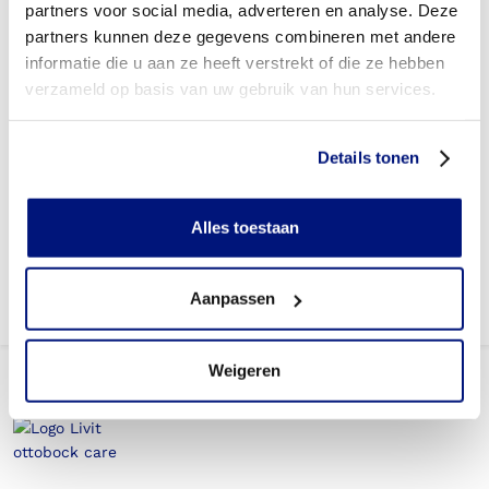
partners voor social media, adverteren en analyse. Deze
Betaal ik een eigen risico?
partners kunnen deze gegevens combineren met andere
informatie die u aan ze heeft verstrekt of die ze hebben
Zijn er ook Pectus Bracen in confectie- of standaard
verzameld op basis van uw gebruik van hun services.
uitvoeringen?
Is de Pectus Brace mijn eigendom?
Details tonen
Krijg ik een Pectus Brace wel vergoed wanneer dit binnen
revalidatietraject van een ziekenhuis valt?
Alles toestaan
Aanpassen
Weigeren