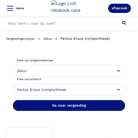
afspraak
menu
Pectus Brace (romporthese)
Vergoedingenwijzer
Zekur
Alle resultaten
Kies uw zorgverzekeraar
Kies uw product
Ga naar vergoeding