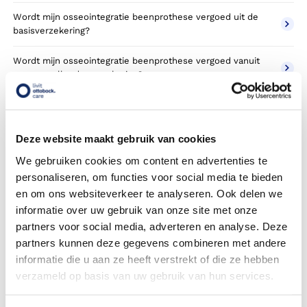
Wordt mijn osseointegratie beenprothese vergoed uit de
basisverzekering?
Wordt mijn osseointegratie beenprothese vergoed vanuit
een aanvullende verzekering?
Betaal ik een eigen risico?
Zijn er ook osseointegratie beenprothese in confectie- of
Deze website maakt gebruik van cookies
standaard uitvoeringen?
We gebruiken cookies om content en advertenties te
personaliseren, om functies voor social media te bieden
Is de osseointegratie beenprothese mijn eigendom?
en om ons websiteverkeer te analyseren. Ook delen we
Wordt de osseointegratie beenprothese geleverd onder de
informatie over uw gebruik van onze site met onze
bruikleen of lease regeling van uw zorgverzekering?
partners voor social media, adverteren en analyse. Deze
partners kunnen deze gegevens combineren met andere
Wanneer mag mijn osseointegratie beenprothese
informatie die u aan ze heeft verstrekt of die ze hebben
vervangen worden?
verzameld op basis van uw gebruik van hun services.
Heb ik voor de vergoeding van mijn osseointegratie