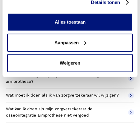
armprothese toestemming nodig van mijn zorgverzekeraar?
Details tonen
Kan ik een reserve osseointegratie armprothese vergoed
krijgen?
Alles toestaan
Wat valt er binnen de vergoeding van een osseointegratie
armprothese?
Aanpassen
Wordt een osseointegratie armprothese die ik gebruik voor
sporten betaald door mijn zorgverzekering?
Weigeren
Betaal ik een eigen bijdrage voor de osseointegratie
armprothese?
Wat moet ik doen als ik van zorgverzekeraar wil wijzigen?
Wat kan ik doen als mijn zorgverzekeraar de
osseointegratie armprothese niet vergoed