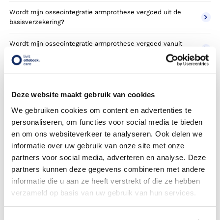
Wordt mijn osseointegratie armprothese vergoed uit de
basisverzekering?
Wordt mijn osseointegratie armprothese vergoed vanuit
een aanvullende verzekering?
Betaal ik een eigen risico?
Deze website maakt gebruik van cookies
Zijn er ook osseointegratie armprothesen in confectie- of
standaard uitvoeringen?
We gebruiken cookies om content en advertenties te
personaliseren, om functies voor social media te bieden
Is de osseointegratie armprothese mijn eigendom?
en om ons websiteverkeer te analyseren. Ook delen we
informatie over uw gebruik van onze site met onze
Wordt de osseointegratie armprothese geleverd onder de
partners voor social media, adverteren en analyse. Deze
bruikleen of lease regeling van uw zorgverzekering?
partners kunnen deze gegevens combineren met andere
informatie die u aan ze heeft verstrekt of die ze hebben
Wanneer mag mijn osseointegratie armprothese vervangen
worden?
verzameld op basis van uw gebruik van hun services.
Heb ik voor de vergoeding van mijn osseointegratie