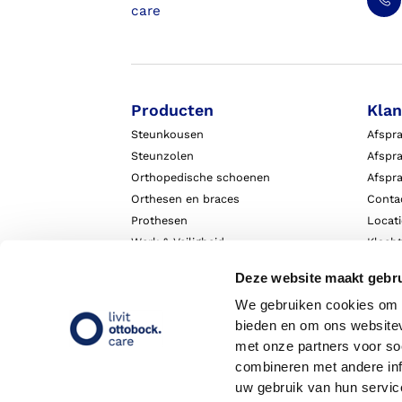
Producten
Klan
Steunkousen
Afspr
Steunzolen
Afspra
Orthopedische schoenen
Afspr
Orthesen en braces
Conta
Prothesen
Locat
Werk & Veiligheid
Klach
Exopulse suit
Garant
Deze website maakt gebru
We gebruiken cookies om c
bieden en om ons websitev
met onze partners voor so
combineren met andere inf
uw gebruik van hun servic