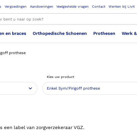
s
Vergoedingen
Aandoeningen
Veelgestelde vragen
Contact
Werken bij Livit
en en braces
Orthopedische Schoenen
Prothesen
Werk &
le resultaten
igoff prothese
Therapeutisch Elastische
Veiligheidsschoenen –
Sem
Ste
3D geprinte steunzolen
Been Knie
Bovenbeenprothese
Ste
Enk
Cos
Orthopedische Schoenen OSA
Arm
Kies uw product
Kousen (klasse 2)
Werknemer
OS
Vei
Ste
Hoofd Nek
Hand & Vinger prothese
Pol
Heu
Badschoenen
Ort
Vei
Rug
Sch
Sch
Verbandschoen
Wer
s een label van zorgverzekeraar VGZ.