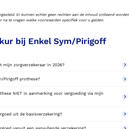
ngesteld. Er kunnen echter geen rechten aan de inhoud ontleend worden
aar na te vragen welke voorwaarden specifiek voor u gelden.
ur bij Enkel Sym/Pirigoff
t mijn zorgverzekeraar in 2026?
Krijg ik een vergoeding voor mijn enkel Sym/Pirigoff prothese?
m/Pirigoff prothese vergoed uit de basisverzekering?
Sym/Pirigoff prothese vergoed vanuit een aanvullende verzekering?