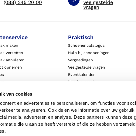
(088) 245 20 00
veelgestelde
vragen
tenservice
Praktisch
aak maken
Schoenencatalogus
ak verzetten
Hulp bij aandoeningen
aak annuleren
Vergoedingen
ct opnemen
Veelgestelde vragen
ies
Eventkalender
ten
Live it magazine
ie en aansprakelijkheid
Klantverhalen
ik van cookies
Algemene Bedrijfsinformatie
ontent en advertenties te personaliseren, om functies voor soci
Algemene voorwaarden
erkeer te analyseren. Ook delen we informatie over uw gebruik 
Privacy
cial media, adverteren en analyse. Deze partners kunnen deze
ormatie die u aan ze heeft verstrekt of die ze hebben verzameld
es.