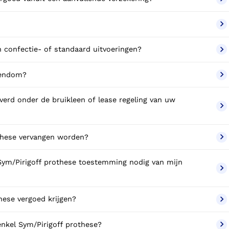
ym/Pirigoff prothesen in confectie- of standaard uitvoeringen?
mijn eigendom?
ag mijn enkel Sym/Pirigoff prothese vervangen worden?
mming nodig van mijn
reserve enkel Sym/Pirigoff prothese vergoed krijgen?
Wat valt er binnen de vergoeding van een enkel Sym/Pirigoff prothese?