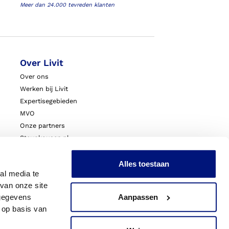
Meer dan 24.000 tevreden klanten
Over Livit
Over ons
Werken bij Livit
Expertisegebieden
MVO
Onze partners
Steunkousen.nl
Blessurewijzer.nl
VoetExpert
Alles toestaan
al media te
Nieuws
van onze site
Innovatie & Onderzoek
 gegevens
Aanpassen
Livit Zorgprofessionals
 op basis van