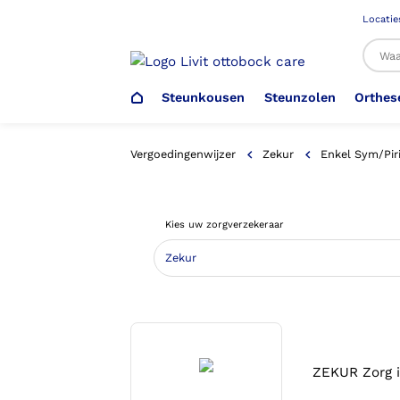
Locatie
Steunkousen
Steunzolen
Orthes
Al
Vergoedingenwijzer
Zekur
Enkel Sym/Pir
Veiligheidsschoenen –
Steunzolen
Arm Elleboog
Armprothese
Steunkousen (klasse 1)
Schoenencatalogus
Kies uw zorgverzekeraar
Werkgever
Heup Bekken Lies
Elleboogprothese
Voetdrukmeting
Aantrekhulpen
Ambulo
Romp Buik
Onderbeenprothese
Orthopedische Voorziening aan
Confectieschoen (OVAC)
ZEKUR Zorg i