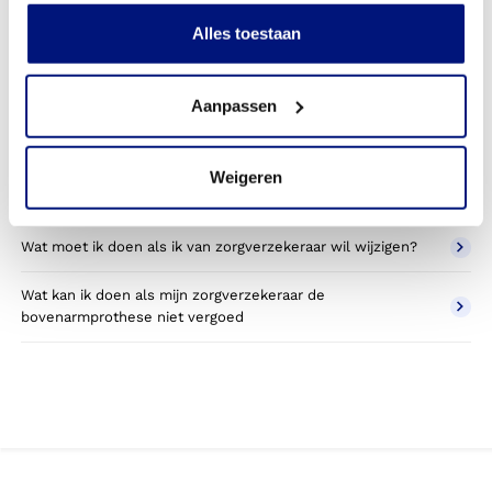
Kan ik een reserve bovenarmprothese vergoed krijgen?
Alles toestaan
Wat valt er binnen de vergoeding van een
bovenarmprothese?
Aanpassen
Wordt een bovenarmprothese die ik gebruik voor sporten
betaald door mijn zorgverzekering?
Weigeren
Betaal ik een eigen bijdrage voor de bovenarmprothese?
Wat moet ik doen als ik van zorgverzekeraar wil wijzigen?
Wat kan ik doen als mijn zorgverzekeraar de
bovenarmprothese niet vergoed