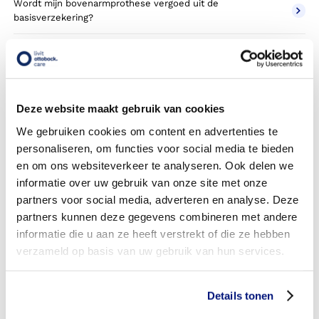
Wordt mijn bovenarmprothese vergoed uit de
basisverzekering?
Wordt mijn bovenarmprothese vergoed vanuit een
aanvullende verzekering?
Betaal ik een eigen risico?
Deze website maakt gebruik van cookies
Zijn er ook bovenarmprothesen in confectie- of standaard
We gebruiken cookies om content en advertenties te
uitvoeringen?
personaliseren, om functies voor social media te bieden
en om ons websiteverkeer te analyseren. Ook delen we
Is de bovenarmprothese mijn eigendom?
informatie over uw gebruik van onze site met onze
partners voor social media, adverteren en analyse. Deze
Wordt de bovenarmprothese geleverd onder de bruikleen
partners kunnen deze gegevens combineren met andere
of lease regeling van uw zorgverzekering?
informatie die u aan ze heeft verstrekt of die ze hebben
Wanneer mag mijn bovenarmprothese vervangen worden?
verzameld op basis van uw gebruik van hun services.
Heb ik voor de vergoeding van mijn bovenarmprothese
toestemming nodig van mijn zorgverzekeraar?
Details tonen