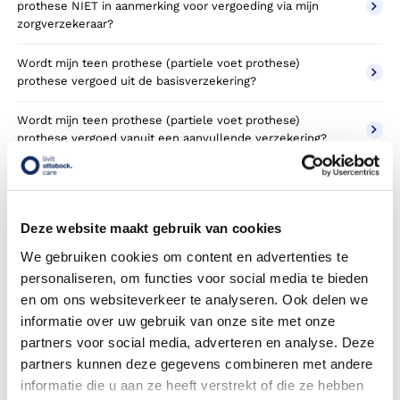
prothese NIET in aanmerking voor vergoeding via mijn
zorgverzekeraar?
Wordt mijn teen prothese (partiele voet prothese)
prothese vergoed uit de basisverzekering?
Wordt mijn teen prothese (partiele voet prothese)
prothese vergoed vanuit een aanvullende verzekering?
Betaal ik een eigen risico?
Zijn er ook teen prothese (partiele voet prothese)
Deze website maakt gebruik van cookies
prothesen in confectie- of standaard uitvoeringen?
We gebruiken cookies om content en advertenties te
Is de teen prothese (partiele voet prothese) prothese mijn
personaliseren, om functies voor social media te bieden
eigendom?
en om ons websiteverkeer te analyseren. Ook delen we
informatie over uw gebruik van onze site met onze
Wordt de teen prothese (partiele voet prothese) prothese
partners voor social media, adverteren en analyse. Deze
geleverd onder de bruikleen of lease regeling van uw
partners kunnen deze gegevens combineren met andere
zorgverzekering?
informatie die u aan ze heeft verstrekt of die ze hebben