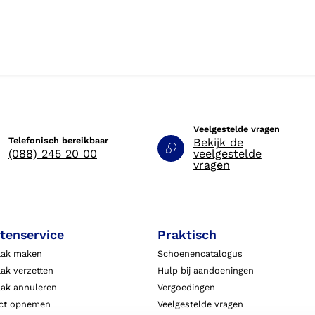
Veelgestelde vragen
Telefonisch bereikbaar
Bekijk de
(088) 245 20 00
veelgestelde
vragen
tenservice
Praktisch
aak maken
Schoenencatalogus
ak verzetten
Hulp bij aandoeningen
aak annuleren
Vergoedingen
ct opnemen
Veelgestelde vragen