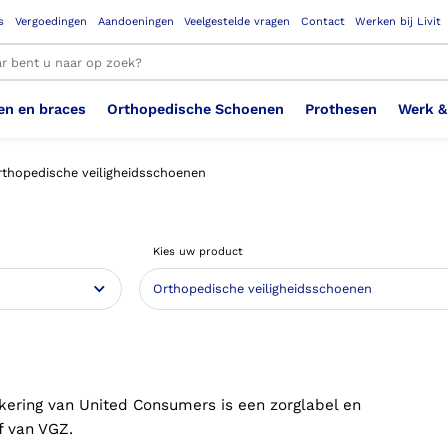
s
Vergoedingen
Aandoeningen
Veelgestelde vragen
Contact
Werken bij Livit
en en braces
Orthopedische Schoenen
Prothesen
Werk &
le resultaten
rthopedische veiligheidsschoenen
Therapeutisch Elastische
Veiligheidsschoenen –
Sem
Ste
3D geprinte steunzolen
Been Knie
Bovenbeenprothese
Ste
Enk
Cos
Orthopedische Schoenen OSA
Arm
Kies uw product
Kousen (klasse 2)
Werknemer
OS
Vei
Ste
Hoofd Nek
Hand & Vinger prothese
Pol
Heu
Badschoenen
Ort
Vei
Rug
Sch
Sch
Verbandschoen
Wer
kering van United Consumers is een zorglabel en
f van VGZ.