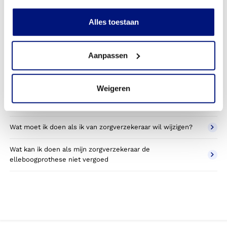
Kan ik een reserve elleboogprothese vergoed krijgen?
Alles toestaan
Wat valt er binnen de vergoeding van een
elleboogprothese?
Aanpassen
Wordt een elleboogprothese die ik gebruik voor sporten
betaald door mijn zorgverzekering?
Weigeren
Betaal ik een eigen bijdrage voor de elleboogprothese?
Wat moet ik doen als ik van zorgverzekeraar wil wijzigen?
Wat kan ik doen als mijn zorgverzekeraar de
elleboogprothese niet vergoed