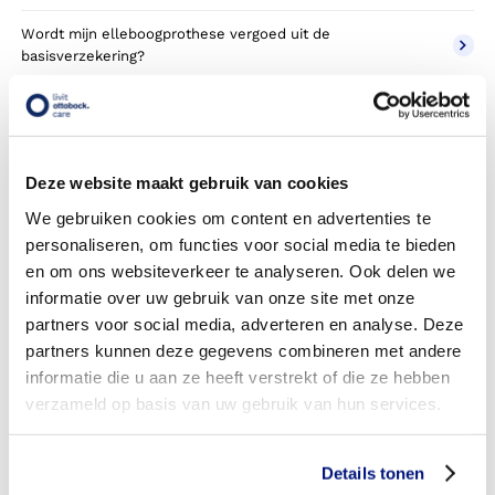
Wordt mijn elleboogprothese vergoed uit de
basisverzekering?
Wordt mijn elleboogprothese vergoed vanuit een
aanvullende verzekering?
Betaal ik een eigen risico?
Deze website maakt gebruik van cookies
We gebruiken cookies om content en advertenties te
Zijn er ook elleboogprothesen in confectie- of standaard
personaliseren, om functies voor social media te bieden
uitvoeringen?
en om ons websiteverkeer te analyseren. Ook delen we
Is de elleboogprothese mijn eigendom?
informatie over uw gebruik van onze site met onze
partners voor social media, adverteren en analyse. Deze
Wordt de elleboogprothese geleverd onder de bruikleen of
partners kunnen deze gegevens combineren met andere
lease regeling van uw zorgverzekering?
informatie die u aan ze heeft verstrekt of die ze hebben
verzameld op basis van uw gebruik van hun services.
Wanneer mag mijn elleboogprothese vervangen worden?
Heb ik voor de vergoeding van mijn elleboogprothese
Details tonen
toestemming nodig van mijn zorgverzekeraar?