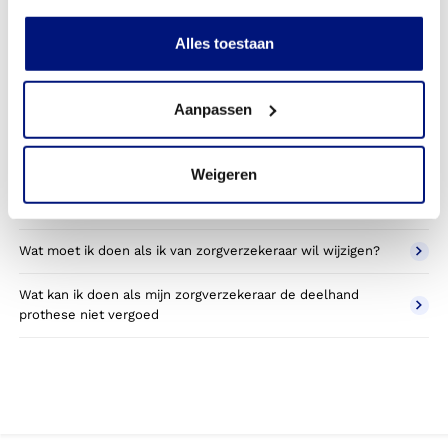
Kan ik een reserve deelhand prothese vergoed krijgen?
Alles toestaan
Wat valt er binnen de vergoeding van een deelhand
prothese?
Aanpassen
Wordt een deelhand prothese die ik gebruik voor sporten
betaald door mijn zorgverzekering?
Weigeren
Betaal ik een eigen bijdrage voor de polsprothese?
Wat moet ik doen als ik van zorgverzekeraar wil wijzigen?
Wat kan ik doen als mijn zorgverzekeraar de deelhand
prothese niet vergoed