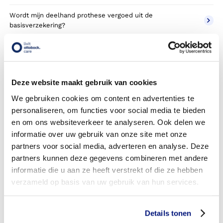
Wordt mijn deelhand prothese vergoed uit de
basisverzekering?
Wordt mijn deelhand prothese vergoed vanuit een
aanvullende verzekering?
Betaal ik een eigen risico?
Deze website maakt gebruik van cookies
We gebruiken cookies om content en advertenties te
Zijn er ook deelhand prothesen in confectie- of standaard
personaliseren, om functies voor social media te bieden
uitvoeringen?
en om ons websiteverkeer te analyseren. Ook delen we
Is de deelhand prothese mijn eigendom?
informatie over uw gebruik van onze site met onze
partners voor social media, adverteren en analyse. Deze
Wordt de deelhand prothese geleverd onder de bruikleen
partners kunnen deze gegevens combineren met andere
of lease regeling van uw zorgverzekering?
informatie die u aan ze heeft verstrekt of die ze hebben
verzameld op basis van uw gebruik van hun services.
Wanneer mag mijn deelhand prothese vervangen worden?
Heb ik voor de vergoeding van mijn deelhand prothese
Details tonen
toestemming nodig van mijn zorgverzekeraar?