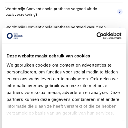
Wordt mijn Conventionele prothese vergoed uit de
basisverzekering?
Wordt mijn Conventionele prothese vergoed vanuit een
aanvullende verzekering?
Betaal ik een eigen risico?
Deze website maakt gebruik van cookies
Zijn er ook Conventionele prothesen in confectie- of
standaard uitvoeringen?
We gebruiken cookies om content en advertenties te
personaliseren, om functies voor social media te bieden
Is de Conventionele prothese mijn eigendom?
en om ons websiteverkeer te analyseren. Ook delen we
informatie over uw gebruik van onze site met onze
Wordt de Conventionele prothese geleverd onder de
partners voor social media, adverteren en analyse. Deze
bruikleen of lease regeling van uw zorgverzekering?
partners kunnen deze gegevens combineren met andere
informatie die u aan ze heeft verstrekt of die ze hebben
Wanneer mag mijn Conventionele prothese vervangen
verzameld op basis van uw gebruik van hun services.
worden?
Heb ik voor de vergoeding van mijn Conventionele