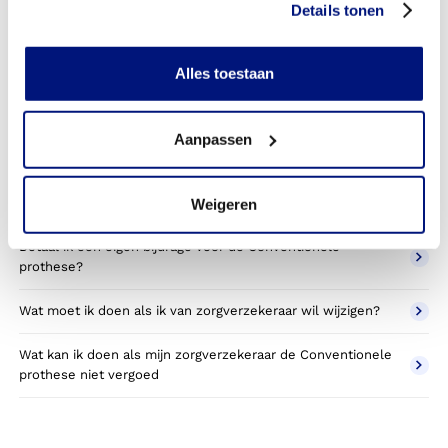
Details tonen
prothese toestemming nodig van mijn zorgverzekeraar?
Kan ik een reserve Conventionele prothese vergoed
Alles toestaan
krijgen?
Wat valt er binnen de vergoeding van een Conventionele
Aanpassen
prothese?
Wordt een Conventionele prothese die ik gebruik voor
sporten betaald door mijn zorgverzekering?
Weigeren
Betaal ik een eigen bijdrage voor de Conventionele
prothese?
Wat moet ik doen als ik van zorgverzekeraar wil wijzigen?
Wat kan ik doen als mijn zorgverzekeraar de Conventionele
prothese niet vergoed