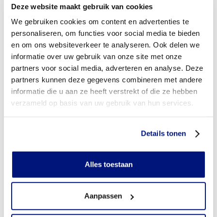
Deze website maakt gebruik van cookies
Moet ik een eigen bijdrage betalen voor voorlopig
We gebruiken cookies om content en advertenties te
orthopedische schoenen (VLOS)?
personaliseren, om functies voor social media te bieden
en om ons websiteverkeer te analyseren. Ook delen we
Aan wie betaalt u de eigen bijdrage voor voorlopig
orthopedische schoenen?
informatie over uw gebruik van onze site met onze
partners voor social media, adverteren en analyse. Deze
Wordt de eigen bijdrage vergoed?
partners kunnen deze gegevens combineren met andere
informatie die u aan ze heeft verstrekt of die ze hebben
Heb ik vooraf toestemming nodig van mijn
verzameld op basis van uw gebruik van hun services.
zorgverzekeraar?
Heb ik een verwijsbrief nodig?
Details tonen
Wie mag voorlopig orthopedische schoenen voorschrijven?
Alles toestaan
Kom ik in aanmerking voor een extra paar voorlopig
orthopedische schoenen om dagelijks te wisselen?
Aanpassen
Wanneer mag ik van mijn zorgverzekeraar een nieuw paar
voorlopig orthopedische schoenen bestellen