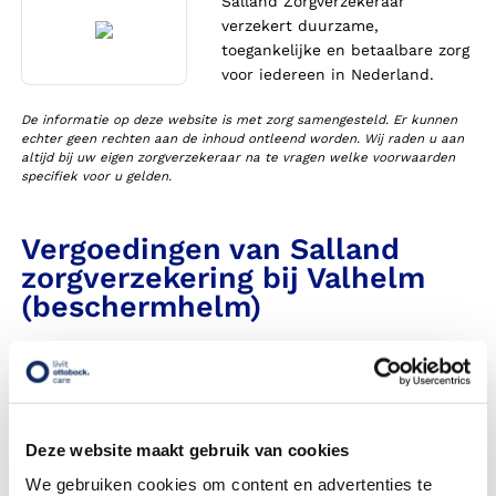
Salland Zorgverzekeraar
verzekert duurzame,
toegankelijke en betaalbare zorg
voor iedereen in Nederland.
De informatie op deze website is met zorg samengesteld. Er kunnen
echter geen rechten aan de inhoud ontleend worden. Wij raden u aan
altijd bij uw eigen zorgverzekeraar na te vragen welke voorwaarden
specifiek voor u gelden.
Vergoedingen van Salland
zorgverzekering bij Valhelm
(beschermhelm)
Heeft Livit Ottobock Care een contract met deze
zorgverzekeraar in 2026?
Krijg ik een vergoeding voor mijn valhelm ook wel
Deze website maakt gebruik van cookies
beschermhelm genoemd?
We gebruiken cookies om content en advertenties te