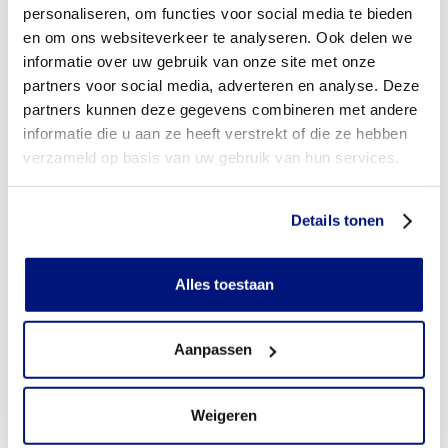
Wanneer komt mijn valhelm NIET in aanmerking voor
personaliseren, om functies voor social media te bieden
vergoeding via mijn zorgverzekeraar?
en om ons websiteverkeer te analyseren. Ook delen we
informatie over uw gebruik van onze site met onze
Wordt mijn valhelm vergoed uit de basisverzekering?
partners voor social media, adverteren en analyse. Deze
partners kunnen deze gegevens combineren met andere
Wordt mijn valhelm vergoed vanuit een aanvullende
informatie die u aan ze heeft verstrekt of die ze hebben
verzekering?
verzameld op basis van uw gebruik van hun services.
Betaal ik een eigen risico?
Details tonen
Zijn er ook valhelmen in confectie- of standaard
uitvoeringen?
Alles toestaan
Is de valhelm mijn eigendom?
Krijg ik een valhelm wel vergoed wanneer dit binnen
Aanpassen
revalidatietraject van een ziekenhuis valt?
Weigeren