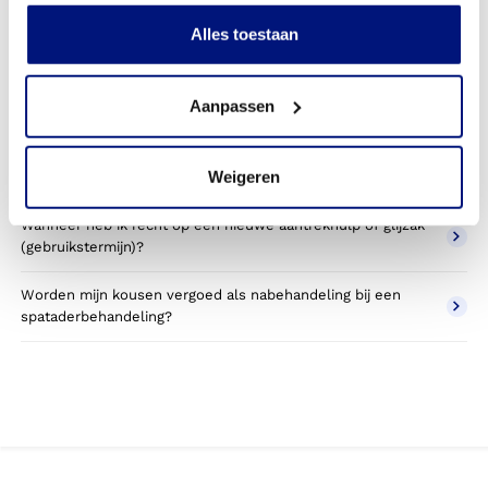
zorgverzekeraar?
Alles toestaan
Wordt een aan-en/of uittrekhulpmiddel vergoed vanuit de
zorgverzekeraar?
Aanpassen
Krijg ik de kousen in eigendom of in bruikleen?
Weigeren
Krijg ik mijn aantrekhulpmiddel in eigendom of bruikleen?
Wanneer heb ik recht op een nieuwe aantrekhulp of glijzak
(gebruikstermijn)?
Worden mijn kousen vergoed als nabehandeling bij een
spataderbehandeling?