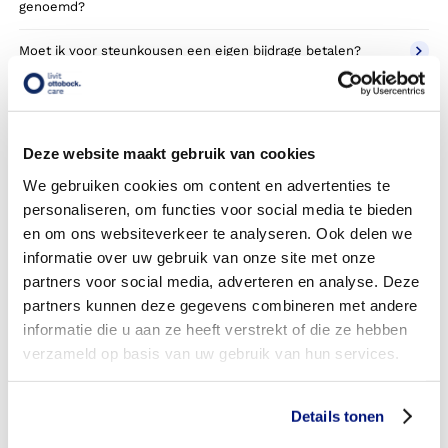
genoemd?
Moet ik voor steunkousen een eigen bijdrage betalen?
Heb ik vooraf toestemming nodig van mijn
zorgverzekeraar?
Deze website maakt gebruik van cookies
Heb ik een verwijsbrief nodig?
We gebruiken cookies om content en advertenties te
Wie mogen een verwijsbrief schrijven voor steunkousen?
personaliseren, om functies voor social media te bieden
en om ons websiteverkeer te analyseren. Ook delen we
Heb ik een verwijsbrief nodig bij een andere soort kousen?
informatie over uw gebruik van onze site met onze
partners voor social media, adverteren en analyse. Deze
Heb ik recht op een extra paar kousen om dagelijks te
partners kunnen deze gegevens combineren met andere
wisselen?
informatie die u aan ze heeft verstrekt of die ze hebben
verzameld op basis van uw gebruik van hun services.
Wanneer mag ik van mijn zorgverzekeraar nieuwe kousen
bestellen (gebruikstermijn)?
Details tonen
Kan ik ook een extra paar kousen bestellen op eigen
kosten als het niet vergoed wordt door mijn