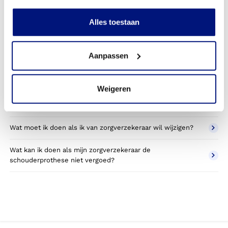
Kan ik een reserve schouderprothese vergoed krijgen?
Alles toestaan
Wat valt er binnen de vergoeding van een
schouderprothese?
Aanpassen
Wordt een schouderprothese die ik gebruik voor sporten
betaald door mijn zorgverzekering?
Weigeren
Betaal ik een eigen bijdrage voor de schouderprothese?
Wat moet ik doen als ik van zorgverzekeraar wil wijzigen?
Wat kan ik doen als mijn zorgverzekeraar de
schouderprothese niet vergoed?