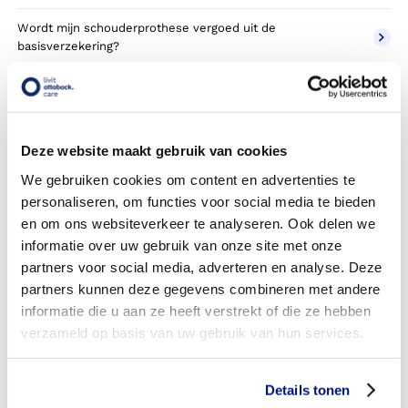
Wordt mijn schouderprothese vergoed uit de
basisverzekering?
Wordt mijn schouderprothese vergoed vanuit een
aanvullende verzekering?
Betaal ik een eigen risico?
Deze website maakt gebruik van cookies
We gebruiken cookies om content en advertenties te
Zijn er ook schouderprothesen in confectie- of standaard
personaliseren, om functies voor social media te bieden
uitvoeringen?
en om ons websiteverkeer te analyseren. Ook delen we
Is de schouderprothese mijn eigendom?
informatie over uw gebruik van onze site met onze
partners voor social media, adverteren en analyse. Deze
Wordt de schouderprothese geleverd onder de bruikleen
partners kunnen deze gegevens combineren met andere
of lease regeling van uw zorgverzekering?
informatie die u aan ze heeft verstrekt of die ze hebben
verzameld op basis van uw gebruik van hun services.
Wanneer mag mijn schouderprothese vervangen worden?
Heb ik voor de vergoeding van mijn schouderprothese
Details tonen
toestemming nodig van mijn zorgverzekeraar?