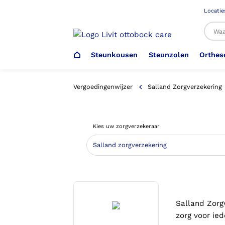
Locatie
Steunkousen
Steunzolen
Orthes
Al
Vergoedingenwijzer
Salland Zorgverzekering
Veiligheidsschoenen –
Steunzolen
Arm Elleboog
Armprothese
Steunkousen (klasse 1)
Schoenencatalogus
Kies uw zorgverzekeraar
Werkgever
Heup Bekken Lies
Elleboogprothese
Voetdrukmeting
Aantrekhulpen
Ambulo
Romp Buik
Onderbeenprothese
Orthopedische Voorziening aan
Confectieschoen (OVAC)
Salland Zorg
zorg voor ie