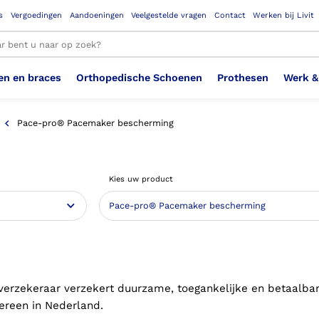
s
Vergoedingen
Aandoeningen
Veelgestelde vragen
Contact
Werken bij Livit
en en braces
Orthopedische Schoenen
Prothesen
Werk &
le resultaten
Pace-pro® Pacemaker bescherming
Therapeutisch Elastische
Veiligheidsschoenen –
Sem
Ste
3D geprinte steunzolen
Been Knie
Bovenbeenprothese
Ste
Enk
Cos
Orthopedische Schoenen OSA
Arm
Kies uw product
Kousen (klasse 2)
Werknemer
OS
Vei
Ste
Hoofd Nek
Hand & Vinger prothese
Pol
Heu
Badschoenen
Ort
Vei
Rug
Sch
Sch
Verbandschoen
Wer
verzekeraar verzekert duurzame, toegankelijke en betaalba
dereen in Nederland.