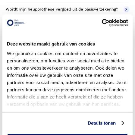
Wordt mijn heupprothese vergoed uit de basisverzekering?
Wordt mijn heupprothese vergoed vanuit een aanvullende
verzekering?
Betaal ik een eigen risico?
Deze website maakt gebruik van cookies
We gebruiken cookies om content en advertenties te
Zijn er ook heupprothesen in confectie- of standaard
personaliseren, om functies voor social media te bieden
uitvoeringen?
en om ons websiteverkeer te analyseren. Ook delen we
Is de heupprothese mijn eigendom?
informatie over uw gebruik van onze site met onze
partners voor social media, adverteren en analyse. Deze
Wordt de heupprothese geleverd onder de bruikleen of
partners kunnen deze gegevens combineren met andere
lease regeling van uw zorgverzekering?
informatie die u aan ze heeft verstrekt of die ze hebben
verzameld op basis van uw gebruik van hun services.
Wanneer mag mijn heupprothese vervangen worden?
Heb ik voor de vergoeding van mijn heupprothese
Details tonen
toestemming nodig van mijn zorgverzekeraar?