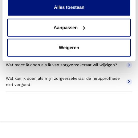
Kan ik een reserve heupprothese vergoed krijgen?
Alles toestaan
Wat valt er binnen de vergoeding van een heupprothese?
Aanpassen
Wordt een heupprothese die ik gebruik voor sporten
betaald door mijn zorgverzekering?
Weigeren
Betaal ik een eigen bijdrage voor de heupprothese?
Wat moet ik doen als ik van zorgverzekeraar wil wijzigen?
Wat kan ik doen als mijn zorgverzekeraar de heupprothese
niet vergoed