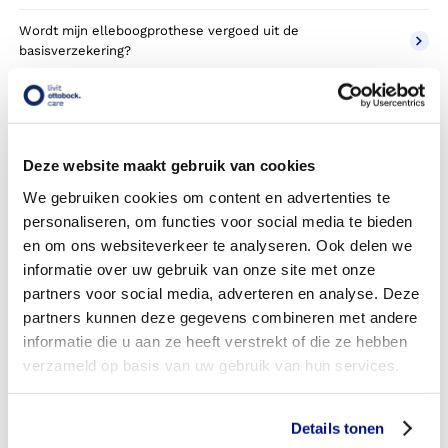
Wordt mijn elleboogprothese vergoed uit de
basisverzekering?
Wordt mijn elleboogprothese vergoed vanuit een
aanvullende verzekering?
Betaal ik een eigen risico?
Deze website maakt gebruik van cookies
We gebruiken cookies om content en advertenties te
Zijn er ook elleboogprothesen in confectie- of standaard
personaliseren, om functies voor social media te bieden
uitvoeringen?
en om ons websiteverkeer te analyseren. Ook delen we
Is de elleboogprothese mijn eigendom?
informatie over uw gebruik van onze site met onze
partners voor social media, adverteren en analyse. Deze
Wordt de elleboogprothese geleverd onder de bruikleen of
partners kunnen deze gegevens combineren met andere
lease regeling van uw zorgverzekering?
informatie die u aan ze heeft verstrekt of die ze hebben
verzameld op basis van uw gebruik van hun services.
Wanneer mag mijn elleboogprothese vervangen worden?
Heb ik voor de vergoeding van mijn elleboogprothese
Details tonen
toestemming nodig van mijn zorgverzekeraar?