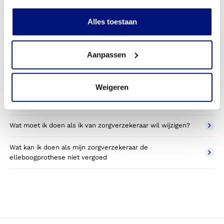
Kan ik een reserve elleboogprothese vergoed krijgen?
Alles toestaan
Wat valt er binnen de vergoeding van een
elleboogprothese?
Aanpassen
Wordt een elleboogprothese die ik gebruik voor sporten
betaald door mijn zorgverzekering?
Weigeren
Betaal ik een eigen bijdrage voor de elleboogprothese?
Wat moet ik doen als ik van zorgverzekeraar wil wijzigen?
Wat kan ik doen als mijn zorgverzekeraar de
elleboogprothese niet vergoed