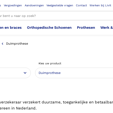
s
Vergoedingen
Aandoeningen
Veelgestelde vragen
Contact
Werken bij Livit
en en braces
Orthopedische Schoenen
Prothesen
Werk &
le resultaten
Duimprothese
Therapeutisch Elastische
Veiligheidsschoenen –
Sem
Ste
3D geprinte steunzolen
Been Knie
Bovenbeenprothese
Ste
Enk
Cos
Orthopedische Schoenen OSA
Arm
Kies uw product
Kousen (klasse 2)
Werknemer
OS
Vei
Ste
Hoofd Nek
Hand & Vinger prothese
Pol
Heu
Badschoenen
Ort
Vei
Rug
Sch
Sch
Verbandschoen
Wer
verzekeraar verzekert duurzame, toegankelijke en betaalba
dereen in Nederland.