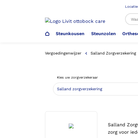
Locatie
Steunkousen
Steunzolen
Orthes
Al
Vergoedingenwijzer
Salland Zorgverzekering
Veiligheidsschoenen –
Steunzolen
Arm Elleboog
Armprothese
Steunkousen (klasse 1)
Schoenencatalogus
Kies uw zorgverzekeraar
Werkgever
Heup Bekken Lies
Elleboogprothese
Voetdrukmeting
Aantrekhulpen
Ambulo
Romp Buik
Onderbeenprothese
Orthopedische Voorziening aan
Confectieschoen (OVAC)
Salland Zorg
zorg voor ie