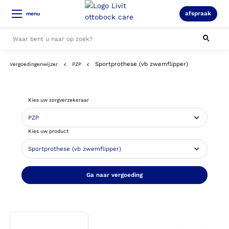
afspraak
menu
Sportprothese (vb zwemflipper)
Vergoedingenwijzer
PZP
Alle resultaten
Kies uw zorgverzekeraar
Kies uw product
Ga naar vergoeding