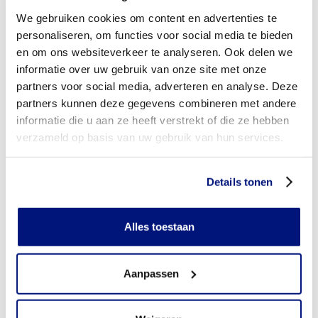
niet vergoed
We gebruiken cookies om content en advertenties te
personaliseren, om functies voor social media te bieden
Wordt mijn sportprothese vergoed uit de basisverzekering?
en om ons websiteverkeer te analyseren. Ook delen we
Wordt mijn sportprothese vergoed vanuit een aanvullende
informatie over uw gebruik van onze site met onze
verzekering?
partners voor social media, adverteren en analyse. Deze
partners kunnen deze gegevens combineren met andere
Betaal ik een eigen risico?
informatie die u aan ze heeft verstrekt of die ze hebben
verzameld op basis van uw gebruik van hun services.
Zijn er ook sportprothesen in confectie- of standaard
uitvoeringen?
Details tonen
Is de sportprothese mijn eigendom?
Wordt de sportprothese geleverd onder de bruikleen of
Alles toestaan
lease regeling van uw zorgverzekering?
Wanneer mag mijn sportprothese vervangen worden?
Aanpassen
Betaal ik een eigen bijdrage voor de sportprothese?