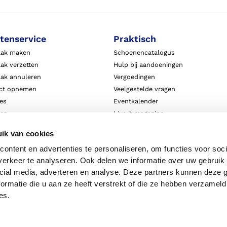
tenservice
Praktisch
aak maken
Schoenencatalogus
ak verzetten
Hulp bij aandoeningen
aak annuleren
Vergoedingen
ct opnemen
Veelgestelde vragen
ies
Eventkalender
ten
Live it magazine
ie en aansprakelijkheid
Klantverhalen
ik van cookies
Algemene Bedrijfsinformatie
ontent en advertenties te personaliseren, om functies voor soci
Algemene voorwaarden
erkeer te analyseren. Ook delen we informatie over uw gebruik 
Privacy
cial media, adverteren en analyse. Deze partners kunnen deze
ormatie die u aan ze heeft verstrekt of die ze hebben verzameld
es.
Disclaimer
Priv