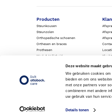
Producten
Klan
Steunkousen
Afspr
Steunzolen
Afspra
Orthopedische schoenen
Afspr
Orthesen en braces
Conta
Prothesen
Locat
Werk & Veiligheid
Klach
Exopulse suit
Garant
Deze website maakt gebru
We gebruiken cookies om c
bieden en om ons websitev
met onze partners voor so
combineren met andere inf
uw gebruik van hun servic
Details tonen
Copyright 2026 - Livit Ottobock Care