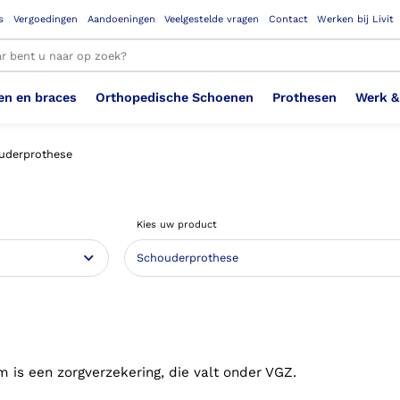
s
Vergoedingen
Aandoeningen
Veelgestelde vragen
Contact
Werken bij Livit
en en braces
Orthopedische Schoenen
Prothesen
Werk &
le resultaten
uderprothese
Therapeutisch Elastische
Veiligheidsschoenen –
Sem
Ste
3D geprinte steunzolen
Been Knie
Bovenbeenprothese
Ste
Enk
Cos
Orthopedische Schoenen OSA
Arm
Kies uw product
Kousen (klasse 2)
Werknemer
OS
Vei
Ste
Hoofd Nek
Hand & Vinger prothese
Pol
Heu
Badschoenen
Ort
Vei
Rug
Sch
Sch
Verbandschoen
Wer
is een zorgverzekering, die valt onder VGZ.