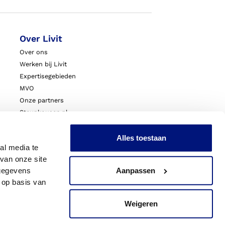
Over Livit
Over ons
Werken bij Livit
Expertisegebieden
MVO
Onze partners
Steunkousen.nl
Blessurewijzer.nl
VoetExpert
Alles toestaan
al media te
Nieuws
van onze site
Innovatie & Onderzoek
 gegevens
Aanpassen
Livit Zorgprofessionals
 op basis van
Weigeren
acy
Sitemap
Cookies