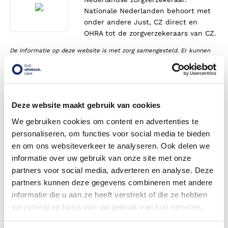
Nationale Nederlanden behoort met
onder andere Just, CZ direct en
OHRA tot de zorgverzekeraars van CZ.
De informatie op deze website is met zorg samengesteld. Er kunnen
echter geen rechten aan de inhoud ontleend worden. Wij raden u aan
altijd bij uw eigen zorgverzekeraar na te vragen welke voorwaarden
specifiek voor u gelden.
Deze website maakt gebruik van cookies
Vergoedingen van Nationale
Nederlanden bij Steunzolen
We gebruiken cookies om content en advertenties te
personaliseren, om functies voor social media te bieden
en om ons websiteverkeer te analyseren. Ook delen we
Krijg ik een vergoeding voor mijn steunzolen? Bekijk de
informatie over uw gebruik van onze site met onze
vergoeding per verzekeringspakket.
partners voor social media, adverteren en analyse. Deze
Worden steunzolen vergoed vanuit de basisverzekering?
partners kunnen deze gegevens combineren met andere
informatie die u aan ze heeft verstrekt of die ze hebben
Wat kosten steunzolen?
verzameld op basis van uw gebruik van hun services.