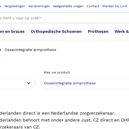
s
Vergoedingen
Aandoeningen
Veelgestelde vragen
Contact
Werken bij Livit
en en braces
Orthopedische Schoenen
Prothesen
Werk &
le resultaten
Osseointegratie armprothese
Therapeutisch Elastische
Veiligheidsschoenen –
Sem
Ste
3D geprinte steunzolen
Been Knie
Bovenbeenprothese
Ste
Enk
Cos
Orthopedische Schoenen OSA
Arm
Kies uw product
Kousen (klasse 2)
Werknemer
OS
Vei
Ste
Hoofd Nek
Hand & Vinger prothese
Pol
Heu
Badschoenen
Ort
Vei
Rug
Sch
Sch
Verbandschoen
Wer
derlanden direct is een Nederlandse zorgverzekeraar.
derlanden behoort met onder andere Just, CZ direct en OH
erzekeraars van CZ.