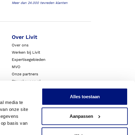
Meer dan 24.000 tevreden klanten
Over Livit
Over ons
Werken bij Livit
Expertisegebieden
MVO
Onze partners
Steunkousen.nl
Blessurewijzer.nl
VoetExpert
Alles toestaan
al media te
Nieuws
van onze site
Innovatie & Onderzoek
 gegevens
Aanpassen
Livit Zorgprofessionals
 op basis van