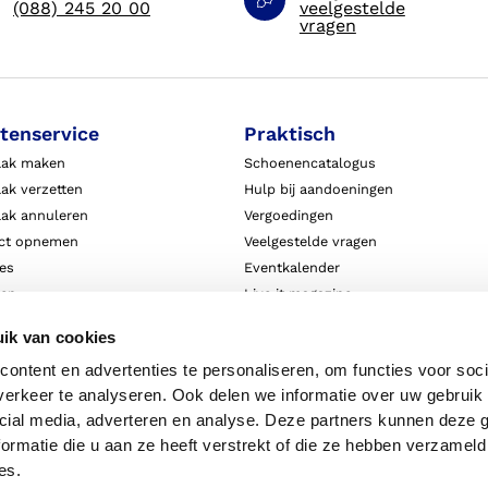
(088) 245 20 00
veelgestelde
vragen
tenservice
Praktisch
aak maken
Schoenencatalogus
ak verzetten
Hulp bij aandoeningen
aak annuleren
Vergoedingen
ct opnemen
Veelgestelde vragen
ies
Eventkalender
ten
Live it magazine
ie en aansprakelijkheid
Klantverhalen
ik van cookies
Algemene Bedrijfsinformatie
ontent en advertenties te personaliseren, om functies voor soci
Algemene voorwaarden
erkeer te analyseren. Ook delen we informatie over uw gebruik 
Privacy
cial media, adverteren en analyse. Deze partners kunnen deze
ormatie die u aan ze heeft verstrekt of die ze hebben verzameld
es.