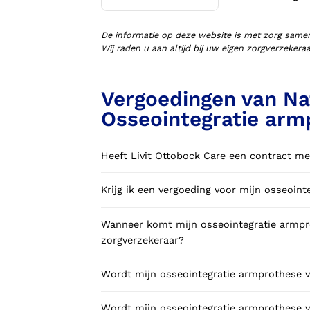
Voorlopige orthopedische
schoenen (VLOS)
De informatie op deze website is met zorg same
Wij raden u aan altijd bij uw eigen zorgverzeker
Vergoedingen van Na
Osseointegratie arm
Heeft Livit Ottobock Care een contract me
Krijg ik een vergoeding voor mijn osseoin
Wanneer komt mijn osseointegratie armpro
zorgverzekeraar?
Wordt mijn osseointegratie armprothese v
Wordt mijn osseointegratie armprothese v