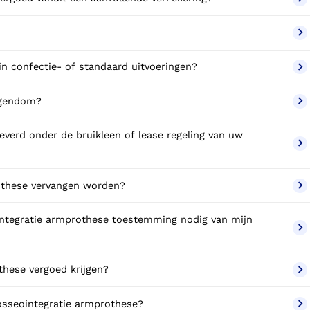
in confectie- of standaard uitvoeringen?
igendom?
verd onder de bruikleen of lease regeling van uw
othese vervangen worden?
integratie armprothese toestemming nodig van mijn
these vergoed krijgen?
 osseointegratie armprothese?