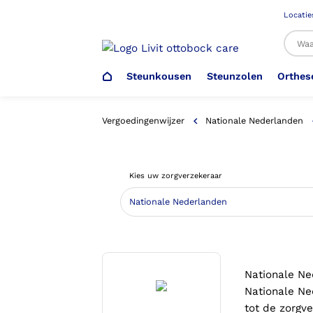
Locatie
Steunkousen
Steunzolen
Orthes
Al
Vergoedingenwijzer
Nationale Nederlanden
Veiligheidsschoenen –
Steunzolen
Arm Elleboog
Armprothese
Steunkousen (klasse 1)
Schoenencatalogus
Kies uw zorgverzekeraar
Werkgever
Heup Bekken Lies
Elleboogprothese
Voetdrukmeting
Aantrekhulpen
Ambulo
Romp Buik
Onderbeenprothese
Orthopedische Voorziening aan
Nationale Ne
Confectieschoen (OVAC)
Nationale Ne
tot de zorgv