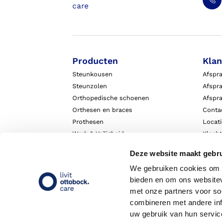
Producten
Klan
Steunkousen
Afspr
Steunzolen
Afspra
Orthopedische schoenen
Afspr
Orthesen en braces
Conta
Prothesen
Locat
Werk & Veiligheid
Klach
Exopulse suit
Garant
Deze website maakt gebru
We gebruiken cookies om c
bieden en om ons websitev
met onze partners voor so
combineren met andere inf
uw gebruik van hun servic