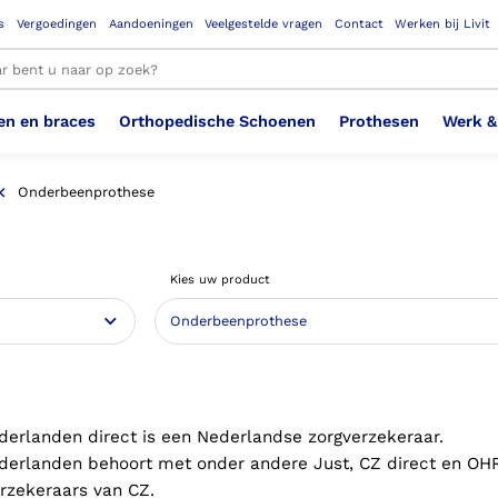
s
Vergoedingen
Aandoeningen
Veelgestelde vragen
Contact
Werken bij Livit
en en braces
Orthopedische Schoenen
Prothesen
Werk &
le resultaten
Onderbeenprothese
Therapeutisch Elastische
Veiligheidsschoenen –
Sem
Ste
3D geprinte steunzolen
Been Knie
Bovenbeenprothese
Ste
Enk
Cos
Orthopedische Schoenen OSA
Arm
Kies uw product
Kousen (klasse 2)
Werknemer
OS
Vei
Ste
Hoofd Nek
Hand & Vinger prothese
Pol
Heu
Badschoenen
Ort
Vei
Rug
Sch
Sch
Verbandschoen
Wer
derlanden direct is een Nederlandse zorgverzekeraar.
derlanden behoort met onder andere Just, CZ direct en OH
erzekeraars van CZ.