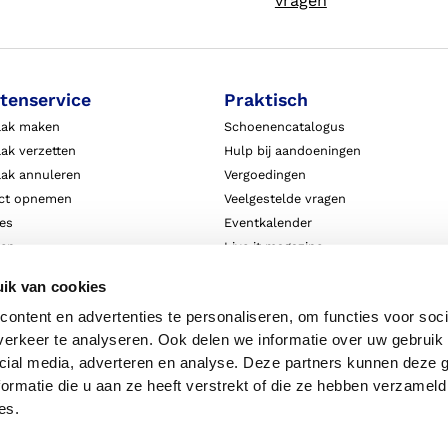
vragen
tenservice
Praktisch
aak maken
Schoenencatalogus
ak verzetten
Hulp bij aandoeningen
aak annuleren
Vergoedingen
ct opnemen
Veelgestelde vragen
ies
Eventkalender
ten
Live it magazine
ie en aansprakelijkheid
Klantverhalen
ik van cookies
Algemene Bedrijfsinformatie
ontent en advertenties te personaliseren, om functies voor soci
Algemene voorwaarden
erkeer te analyseren. Ook delen we informatie over uw gebruik 
Privacy
cial media, adverteren en analyse. Deze partners kunnen deze
ormatie die u aan ze heeft verstrekt of die ze hebben verzameld
es.