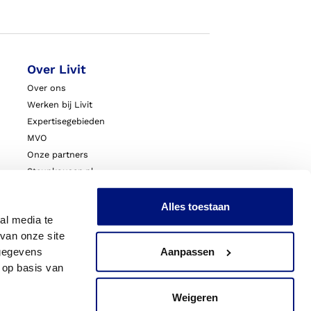
Over Livit
Over ons
Werken bij Livit
Expertisegebieden
MVO
Onze partners
Steunkousen.nl
Blessurewijzer.nl
VoetExpert
Alles toestaan
al media te
Nieuws
van onze site
Innovatie & Onderzoek
 gegevens
Aanpassen
Livit Zorgprofessionals
 op basis van
Weigeren