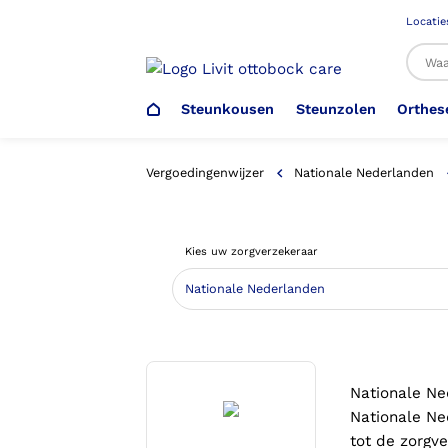
Locatie
Steunkousen
Steunzolen
Orthes
Al
Vergoedingenwijzer
Nationale Nederlanden
Veiligheidsschoenen –
Steunzolen
Arm Elleboog
Armprothese
Steunkousen (klasse 1)
Schoenencatalogus
Kies uw zorgverzekeraar
Werkgever
Heup Bekken Lies
Elleboogprothese
Voetdrukmeting
Aantrekhulpen
Ambulo
Romp Buik
Onderbeenprothese
Orthopedische Voorziening aan
Nationale Ne
Confectieschoen (OVAC)
Nationale Ne
tot de zorgv