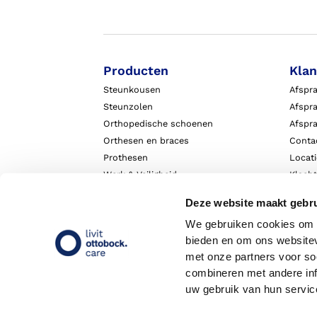
Producten
Klan
Steunkousen
Afspr
Steunzolen
Afspra
Orthopedische schoenen
Afspr
Orthesen en braces
Conta
Prothesen
Locat
Werk & Veiligheid
Klach
Exopulse suit
Garant
Deze website maakt gebru
We gebruiken cookies om c
bieden en om ons websitev
met onze partners voor so
combineren met andere inf
uw gebruik van hun servic