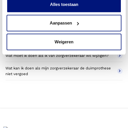
Alles toestaan
Wat valt er binnen de vergoeding van een duimprothese?
Aanpassen
Wordt een duimprothese die ik gebruik voor sporten
betaald door mijn zorgverzekering?
Weigeren
Betaal ik een eigen bijdrage voor de duimprothese?
Wat moet ik doen als ik van zorgverzekeraar wil wijzigen?
Wat kan ik doen als mijn zorgverzekeraar de duimprothese
niet vergoed