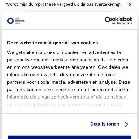
Wordt mijn duimprothese vergoed uit de basisverzekering?
Wordt mijn duimprothese vergoed vanuit een aanvullende
verzekering?
Betaal ik een eigen risico?
Deze website maakt gebruik van cookies
Zijn er ook duimprothesen in confectie- of standaard
We gebruiken cookies om content en advertenties te
uitvoeringen?
personaliseren, om functies voor social media te bieden
en om ons websiteverkeer te analyseren. Ook delen we
Is de duimprothese mijn eigendom?
informatie over uw gebruik van onze site met onze
partners voor social media, adverteren en analyse. Deze
Wordt de duimprothese geleverd onder de bruikleen of
partners kunnen deze gegevens combineren met andere
lease regeling van uw zorgverzekering?
informatie die u aan ze heeft verstrekt of die ze hebben
verzameld op basis van uw gebruik van hun services.
Wanneer mag mijn duimprothese vervangen worden?
Heb ik voor de vergoeding van mijn duimprothese
Details tonen
toestemming nodig van mijn zorgverzekeraar?
Kan ik een reserve duimprothese vergoed krijgen?