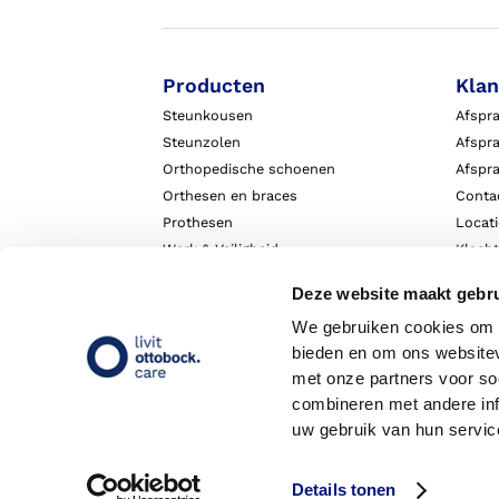
Producten
Klan
Steunkousen
Afspr
Steunzolen
Afspra
Orthopedische schoenen
Afspr
Orthesen en braces
Conta
Prothesen
Locat
Werk & Veiligheid
Klach
Exopulse suit
Garant
Deze website maakt gebru
We gebruiken cookies om c
bieden en om ons websitev
met onze partners voor so
combineren met andere inf
uw gebruik van hun servic
Details tonen
Copyright 2026 - Livit Ottobock Care