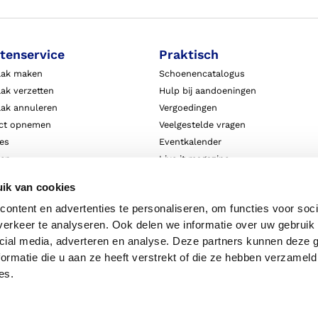
tenservice
Praktisch
aak maken
Schoenencatalogus
ak verzetten
Hulp bij aandoeningen
aak annuleren
Vergoedingen
ct opnemen
Veelgestelde vragen
ies
Eventkalender
ten
Live it magazine
ie en aansprakelijkheid
Klantverhalen
ik van cookies
Algemene Bedrijfsinformatie
ontent en advertenties te personaliseren, om functies voor soci
Algemene voorwaarden
erkeer te analyseren. Ook delen we informatie over uw gebruik 
Privacy
cial media, adverteren en analyse. Deze partners kunnen deze
ormatie die u aan ze heeft verstrekt of die ze hebben verzameld
es.
Disclaimer
Priv