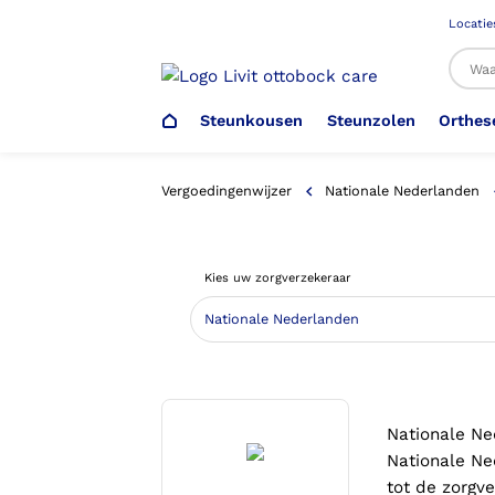
Locatie
Steunkousen
Steunzolen
Orthes
Al
Vergoedingenwijzer
Nationale Nederlanden
Veiligheidsschoenen –
Steunzolen
Arm Elleboog
Armprothese
Steunkousen (klasse 1)
Schoenencatalogus
Kies uw zorgverzekeraar
Werkgever
Heup Bekken Lies
Elleboogprothese
Voetdrukmeting
Aantrekhulpen
Ambulo
Romp Buik
Onderbeenprothese
Orthopedische Voorziening aan
Nationale Ne
Confectieschoen (OVAC)
Nationale Ne
tot de zorgv