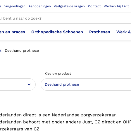
s
Vergoedingen
Aandoeningen
Veelgestelde vragen
Contact
Werken bij Livit
en en braces
Orthopedische Schoenen
Prothesen
Werk &
le resultaten
Deelhand prothese
Therapeutisch Elastische
Veiligheidsschoenen –
Sem
Ste
3D geprinte steunzolen
Been Knie
Bovenbeenprothese
Ste
Enk
Cos
Orthopedische Schoenen OSA
Arm
Kies uw product
Kousen (klasse 2)
Werknemer
OS
Vei
Ste
Hoofd Nek
Hand & Vinger prothese
Pol
Heu
Badschoenen
Ort
Vei
Rug
Sch
Sch
Verbandschoen
Wer
derlanden direct is een Nederlandse zorgverzekeraar.
derlanden behoort met onder andere Just, CZ direct en OH
erzekeraars van CZ.