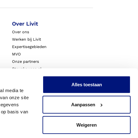
Over Livit
Over ons
Werken bij Livit
Expertisegebieden
MVO
Onze partners
Steunkousen.nl
Blessurewijzer.nl
VoetExpert
Alles toestaan
al media te
Nieuws
van onze site
Innovatie & Onderzoek
 gegevens
Aanpassen
Livit Zorgprofessionals
 op basis van
Weigeren
acy
Sitemap
Cookies