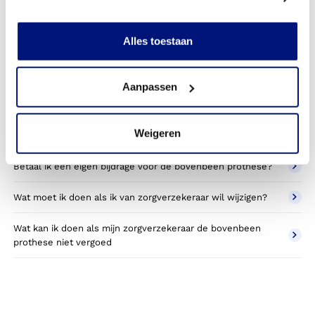
Heb ik voor de vergoeding van mijn bovenbeen prothese
toestemming nodig van mijn zorgverzekeraar?
Alles toestaan
Kan ik een reserve bovenbeen prothese vergoed krijgen?
Wat valt er binnen de vergoeding van een bovenbeen
Aanpassen
prothese?
Wordt een bovenbeen prothese die ik gebruik voor sporten
Weigeren
betaald door mijn zorgverzekering?
Betaal ik een eigen bijdrage voor de bovenbeen prothese?
Wat moet ik doen als ik van zorgverzekeraar wil wijzigen?
Wat kan ik doen als mijn zorgverzekeraar de bovenbeen
prothese niet vergoed