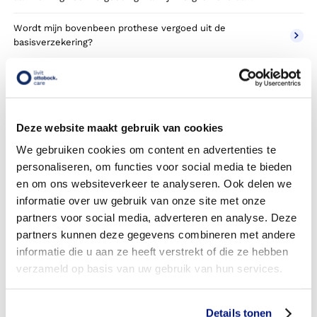
Wordt mijn bovenbeen prothese vergoed uit de
basisverzekering?
Wordt mijn bovenbeen prothese vergoed vanuit een
aanvullende verzekering?
Betaal ik een eigen risico?
Deze website maakt gebruik van cookies
We gebruiken cookies om content en advertenties te
Zijn er ook bovenbeen prothesen in confectie- of
standaard uitvoeringen?
personaliseren, om functies voor social media te bieden
en om ons websiteverkeer te analyseren. Ook delen we
Is de bovenbeen prothese mijn eigendom?
informatie over uw gebruik van onze site met onze
partners voor social media, adverteren en analyse. Deze
Wordt de bovenbeen prothese geleverd onder de
partners kunnen deze gegevens combineren met andere
bruikleen of lease regeling van uw zorgverzekering?
informatie die u aan ze heeft verstrekt of die ze hebben
verzameld op basis van uw gebruik van hun services.
Wanneer mag mijn bovenbeen prothese vervangen
worden?
Details tonen