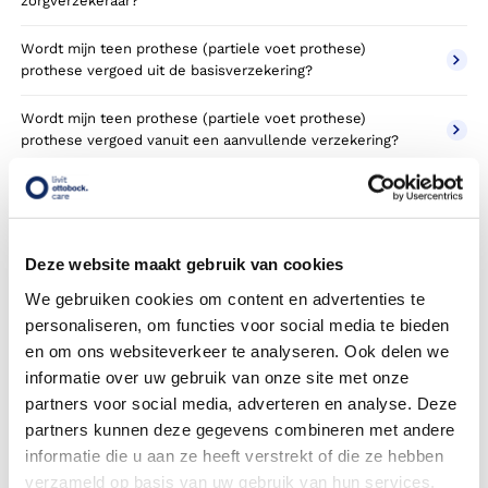
zorgverzekeraar?
Wordt mijn teen prothese (partiele voet prothese)
prothese vergoed uit de basisverzekering?
Wordt mijn teen prothese (partiele voet prothese)
prothese vergoed vanuit een aanvullende verzekering?
Betaal ik een eigen risico?
Zijn er ook teen prothese (partiele voet prothese)
prothesen in confectie- of standaard uitvoeringen?
Deze website maakt gebruik van cookies
We gebruiken cookies om content en advertenties te
Is de teen prothese (partiele voet prothese) prothese mijn
personaliseren, om functies voor social media te bieden
eigendom?
en om ons websiteverkeer te analyseren. Ook delen we
Wordt de teen prothese (partiele voet prothese) prothese
informatie over uw gebruik van onze site met onze
geleverd onder de bruikleen of lease regeling van uw
partners voor social media, adverteren en analyse. Deze
zorgverzekering?
partners kunnen deze gegevens combineren met andere
informatie die u aan ze heeft verstrekt of die ze hebben
Wanneer mag mijn teen prothese (partiele voet prothese)
verzameld op basis van uw gebruik van hun services.