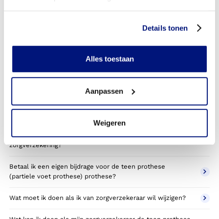
prothese vervangen worden?
Heb ik voor de vergoeding van mijn teen prothese (partiele
Details tonen
voet prothese) prothese toestemming nodig van mijn
zorgverzekeraar?
Alles toestaan
Kan ik een reserve teen prothese (partiele voet prothese)
prothese vergoed krijgen?
Aanpassen
Wat valt er binnen de vergoeding van een teen prothese
(partiele voet prothese) prothese?
Weigeren
Wordt een teen prothese (partiele voet prothese)
prothese die ik gebruik voor sporten betaald door mijn
zorgverzekering?
Betaal ik een eigen bijdrage voor de teen prothese
(partiele voet prothese) prothese?
Wat moet ik doen als ik van zorgverzekeraar wil wijzigen?