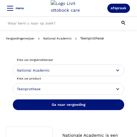
afspraak
menu
Teenprothese
Vergoedingenwijzer
National Academic
Alle resultaten
Kies uw zorgverzekeraar
Kies uw product
Ga naar vergoeding
Nationale Academic is een