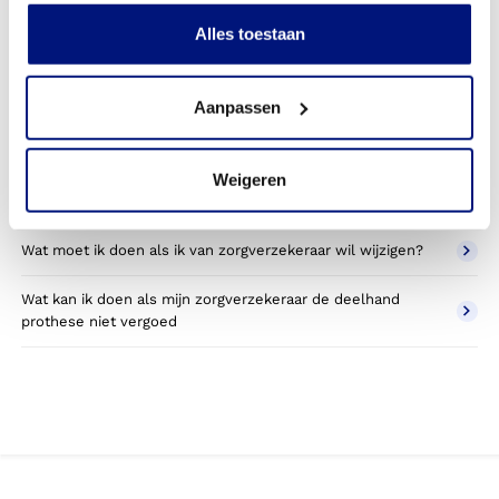
Kan ik een reserve deelhand prothese vergoed krijgen?
Alles toestaan
Wat valt er binnen de vergoeding van een deelhand
prothese?
Aanpassen
Wordt een deelhand prothese die ik gebruik voor sporten
betaald door mijn zorgverzekering?
Weigeren
Betaal ik een eigen bijdrage voor de polsprothese?
Wat moet ik doen als ik van zorgverzekeraar wil wijzigen?
Wat kan ik doen als mijn zorgverzekeraar de deelhand
prothese niet vergoed