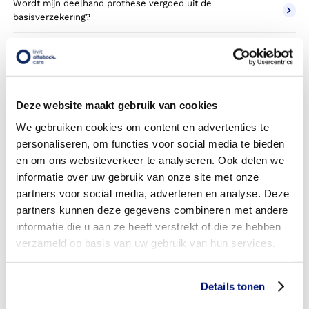
Wordt mijn deelhand prothese vergoed uit de
basisverzekering?
Wordt mijn deelhand prothese vergoed vanuit een
aanvullende verzekering?
Betaal ik een eigen risico?
Deze website maakt gebruik van cookies
Zijn er ook deelhand prothesen in confectie- of standaard
We gebruiken cookies om content en advertenties te
uitvoeringen?
personaliseren, om functies voor social media te bieden
en om ons websiteverkeer te analyseren. Ook delen we
Is de deelhand prothese mijn eigendom?
informatie over uw gebruik van onze site met onze
partners voor social media, adverteren en analyse. Deze
Wordt de deelhand prothese geleverd onder de bruikleen
partners kunnen deze gegevens combineren met andere
of lease regeling van uw zorgverzekering?
informatie die u aan ze heeft verstrekt of die ze hebben
Wanneer mag mijn deelhand prothese vervangen worden?
verzameld op basis van uw gebruik van hun services.
Heb ik voor de vergoeding van mijn deelhand prothese
toestemming nodig van mijn zorgverzekeraar?
Details tonen