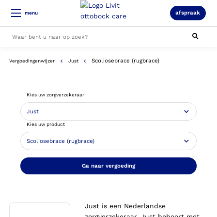
afspraak
menu
Scoliosebrace (rugbrace)
Vergoedingenwijzer
Just
Alle resultaten
Kies uw zorgverzekeraar
Kies uw product
Ga naar vergoeding
Just is een Nederlandse
zorgverzekeraar. Just behoort met