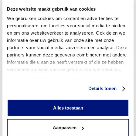
Deze website maakt gebruik van cookies
Wordt mijn scoliosebrace vergoed uit de basisverzekering?
We gebruiken cookies om content en advertenties te
Wordt mijn scoliosebrace vergoed vanuit een aanvullende
personaliseren, om functies voor social media te bieden
verzekering?
en om ons websiteverkeer te analyseren. Ook delen we
informatie over uw gebruik van onze site met onze
Is de scoliosebrace individueel vervaardigd of verkrijgbaar
partners voor social media, adverteren en analyse. Deze
in confectie standaard uitvoeringen?
partners kunnen deze gegevens combineren met andere
informatie die u aan ze heeft verstrekt of die ze hebben
Is de scoliosebrace mijn eigendom?
verzameld op basis van uw gebruik van hun services.
Wanneer mag mijn scoliosebrace vervangen worden?
Details tonen
Heb ik voor het laten aanmeten van een scoliosebrace
toestemming nodig van mijn zorgverzekeraar?
Alles toestaan
Kan ik een reserve scoliosebrace vergoed krijgen?
Wat valt er binnen de vergoeding van een scoliosebrace?
Aanpassen
Betaal ik een eigen bijdrage voor de scoliosebrace?