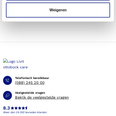
Weigeren
Betaal ik een eigen risico voor de scoliosebrace?
Telefonisch bereikbaar
(088) 245 20 00
Veelgestelde vragen
Bekijk de veelgestelde vragen
8.3
Meer dan 24.000 tevreden klanten