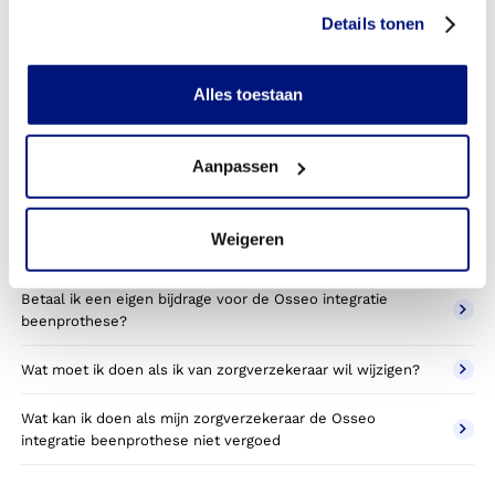
beenprothese toestemming nodig van mijn
Details tonen
zorgverzekeraar?
Kan ik een reserve osseointegratie beenprothesee vergoed
Alles toestaan
krijgen?
Wat valt er binnen de vergoeding van een osseointegratie
Aanpassen
beenprothese prothese?
Wordt een Osseo integratie prothese die ik gebruik voor
Weigeren
sporten betaald door mijn zorgverzekering?
Betaal ik een eigen bijdrage voor de Osseo integratie
beenprothese?
Wat moet ik doen als ik van zorgverzekeraar wil wijzigen?
Wat kan ik doen als mijn zorgverzekeraar de Osseo
integratie beenprothese niet vergoed