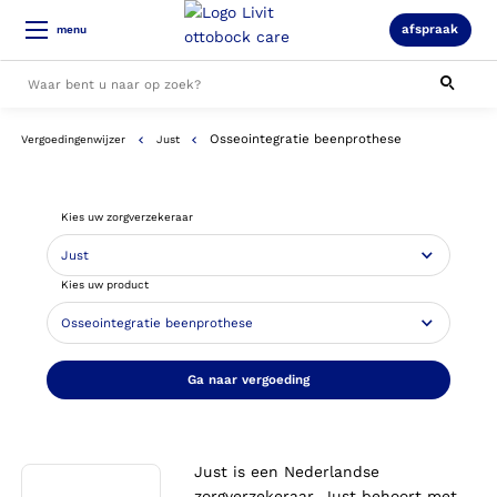
afspraak
menu
Osseointegratie beenprothese
Vergoedingenwijzer
Just
Alle resultaten
Kies uw zorgverzekeraar
Kies uw product
Ga naar vergoeding
Just is een Nederlandse
zorgverzekeraar. Just behoort met