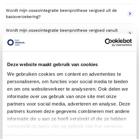
Wordt mijn osseointegratie beenprothese vergoed uit de
basisverzekering?
Wordt mijn osseointegratie beenprothese vergoed vanuit
een aanvullende verzekering?
Betaal ik een eigen risico?
Deze website maakt gebruik van cookies
Zijn er ook osseointegratie beenprothese in confectie- of
standaard uitvoeringen?
We gebruiken cookies om content en advertenties te
personaliseren, om functies voor social media te bieden
Is de osseointegratie beenprothese mijn eigendom?
en om ons websiteverkeer te analyseren. Ook delen we
informatie over uw gebruik van onze site met onze
Wordt de osseointegratie beenprothese geleverd onder de
partners voor social media, adverteren en analyse. Deze
bruikleen of lease regeling van uw zorgverzekering?
partners kunnen deze gegevens combineren met andere
Wanneer mag mijn osseointegratie beenprothese
informatie die u aan ze heeft verstrekt of die ze hebben
vervangen worden?
verzameld op basis van uw gebruik van hun services.
Heb ik voor de vergoeding van mijn osseointegratie