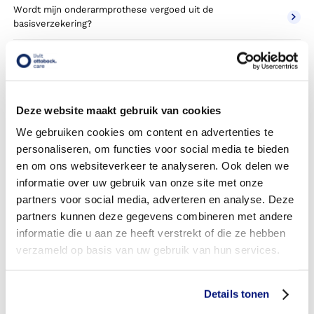
Wordt mijn onderarmprothese vergoed uit de
basisverzekering?
Wordt mijn onderarmprothese vergoed vanuit een
aanvullende verzekering?
Betaal ik een eigen risico?
Deze website maakt gebruik van cookies
Zijn er ook onderarmprothesen in confectie- of standaard
We gebruiken cookies om content en advertenties te
uitvoeringen?
personaliseren, om functies voor social media te bieden
en om ons websiteverkeer te analyseren. Ook delen we
Is de onderarmprothese mijn eigendom?
informatie over uw gebruik van onze site met onze
partners voor social media, adverteren en analyse. Deze
Wordt de onderarmprothese geleverd onder de bruikleen
partners kunnen deze gegevens combineren met andere
of lease regeling van uw zorgverzekering?
informatie die u aan ze heeft verstrekt of die ze hebben
verzameld op basis van uw gebruik van hun services.
Wanneer mag mijn onderarmprothese vervangen worden?
Heb ik voor de vergoeding van mijn onderarmprothese
Details tonen
toestemming nodig van mijn zorgverzekeraar?