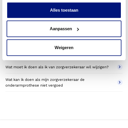
Kan ik een reserve onderarmprothese vergoed krijgen?
Alles toestaan
Wat valt er binnen de vergoeding van een
onderarmprothese?
Aanpassen
Wordt een onderarmprothese die ik gebruik voor sporten
betaald door mijn zorgverzekering?
Weigeren
Betaal ik een eigen bijdrage voor de onderarmprothese?
Wat moet ik doen als ik van zorgverzekeraar wil wijzigen?
Wat kan ik doen als mijn zorgverzekeraar de
onderarmprothese niet vergoed