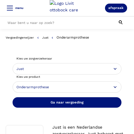
afspraak
menu
Onderarmprothese
Vergoedingenwijzer
Just
Alle resultaten
Kies uw zorgverzekeraar
Kies uw product
Ga naar vergoeding
Just is een Nederlandse
zorgverzekeraar. Just behoort met