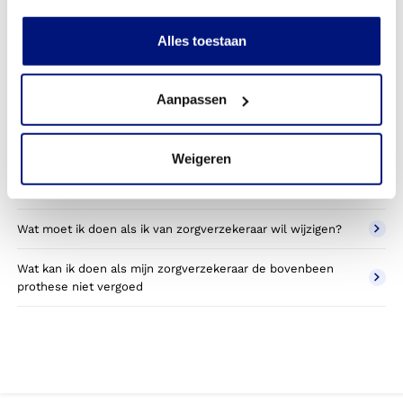
Kan ik een reserve bovenbeen prothese vergoed krijgen?
Alles toestaan
Wat valt er binnen de vergoeding van een bovenbeen
prothese?
Aanpassen
Wordt een bovenbeen prothese die ik gebruik voor sporten
betaald door mijn zorgverzekering?
Weigeren
Betaal ik een eigen bijdrage voor de bovenbeen prothese?
Wat moet ik doen als ik van zorgverzekeraar wil wijzigen?
Wat kan ik doen als mijn zorgverzekeraar de bovenbeen
prothese niet vergoed