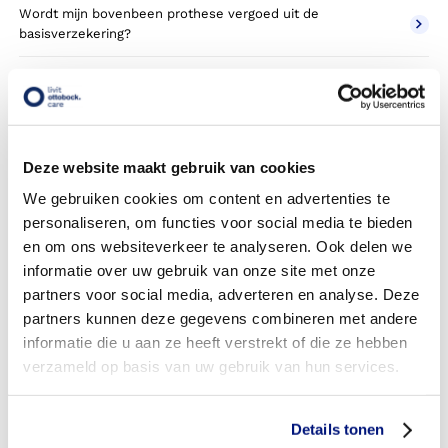
Wordt mijn bovenbeen prothese vergoed uit de
basisverzekering?
Wordt mijn bovenbeen prothese vergoed vanuit een
aanvullende verzekering?
Betaal ik een eigen risico?
Deze website maakt gebruik van cookies
Zijn er ook bovenbeen prothesen in confectie- of
We gebruiken cookies om content en advertenties te
standaard uitvoeringen?
personaliseren, om functies voor social media te bieden
en om ons websiteverkeer te analyseren. Ook delen we
Is de bovenbeen prothese mijn eigendom?
informatie over uw gebruik van onze site met onze
partners voor social media, adverteren en analyse. Deze
Wordt de bovenbeen prothese geleverd onder de
bruikleen of lease regeling van uw zorgverzekering?
partners kunnen deze gegevens combineren met andere
informatie die u aan ze heeft verstrekt of die ze hebben
Wanneer mag mijn bovenbeen prothese vervangen
verzameld op basis van uw gebruik van hun services.
worden?
Heb ik voor de vergoeding van mijn bovenbeen prothese
Details tonen
toestemming nodig van mijn zorgverzekeraar?