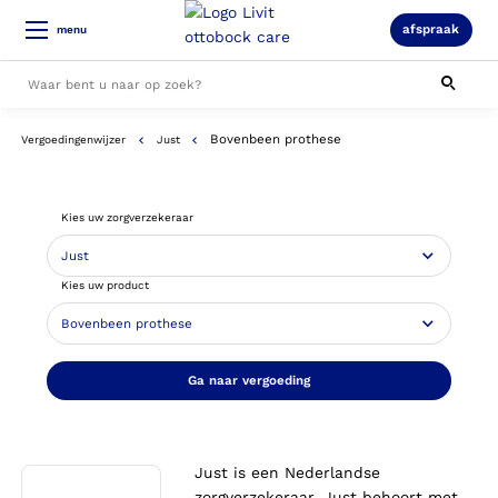
afspraak
menu
Bovenbeen prothese
Vergoedingenwijzer
Just
Alle resultaten
Kies uw zorgverzekeraar
Kies uw product
Ga naar vergoeding
Just is een Nederlandse
zorgverzekeraar. Just behoort met