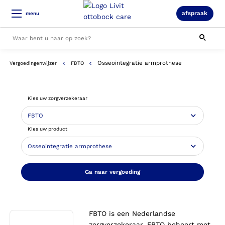
afspraak
menu
Osseointegratie armprothese
Vergoedingenwijzer
FBTO
Alle resultaten
Kies uw zorgverzekeraar
Kies uw product
Ga naar vergoeding
FBTO is een Nederlandse
zorgverzekeraar. FBTO behoort met