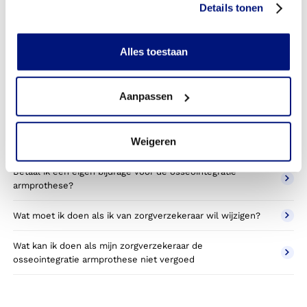
Details tonen
armprothese toestemming nodig van mijn zorgverzekeraar?
Kan ik een reserve osseointegratie armprothese vergoed
Alles toestaan
krijgen?
Wat valt er binnen de vergoeding van een osseointegratie
Aanpassen
armprothese?
Wordt een osseointegratie armprothese die ik gebruik voor
Weigeren
sporten betaald door mijn zorgverzekering?
Betaal ik een eigen bijdrage voor de osseointegratie
armprothese?
Wat moet ik doen als ik van zorgverzekeraar wil wijzigen?
Wat kan ik doen als mijn zorgverzekeraar de
osseointegratie armprothese niet vergoed