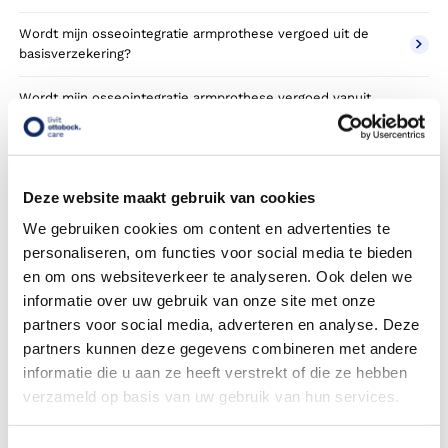
Wordt mijn osseointegratie armprothese vergoed uit de
basisverzekering?
Wordt mijn osseointegratie armprothese vergoed vanuit
een aanvullende verzekering?
Betaal ik een eigen risico?
Deze website maakt gebruik van cookies
Zijn er ook osseointegratie armprothesen in confectie- of
standaard uitvoeringen?
We gebruiken cookies om content en advertenties te
personaliseren, om functies voor social media te bieden
Is de osseointegratie armprothese mijn eigendom?
en om ons websiteverkeer te analyseren. Ook delen we
informatie over uw gebruik van onze site met onze
Wordt de osseointegratie armprothese geleverd onder de
partners voor social media, adverteren en analyse. Deze
bruikleen of lease regeling van uw zorgverzekering?
partners kunnen deze gegevens combineren met andere
informatie die u aan ze heeft verstrekt of die ze hebben
Wanneer mag mijn osseointegratie armprothese vervangen
verzameld op basis van uw gebruik van hun services.
worden?
Heb ik voor de vergoeding van mijn osseointegratie