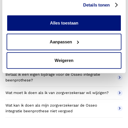
beenprothese toestemming nodig van mijn
Details tonen
zorgverzekeraar?
Kan ik een reserve osseointegratie beenprothesee vergoed
Alles toestaan
krijgen?
Wat valt er binnen de vergoeding van een osseointegratie
Aanpassen
beenprothese prothese?
Wordt een Osseo integratie prothese die ik gebruik voor
Weigeren
sporten betaald door mijn zorgverzekering?
Betaal ik een eigen bijdrage voor de Osseo integratie
beenprothese?
Wat moet ik doen als ik van zorgverzekeraar wil wijzigen?
Wat kan ik doen als mijn zorgverzekeraar de Osseo
integratie beenprothese niet vergoed