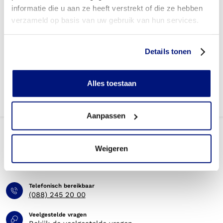
informatie die u aan ze heeft verstrekt of die ze hebben
Wie mag orthopedische veiligheidsschoenen
verzameld op basis van uw gebruik van hun services.
voorschrijven?
Kom ik in aanmerking voor een extra paar schoenen
Details tonen
(reserve paar) om dagelijks te wisselen?
Alles toestaan
Aanpassen
Weigeren
Telefonisch bereikbaar
(088) 245 20 00
Veelgestelde vragen