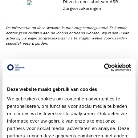
Ditzo is een label van ASR
Zorgverzekeringen.
De informatie op deze website is met zorg samengesteld. Er kunnen
echter geen rechten aan de inhoud ontleend worden. Wij raden u aan
altijd bij uw eigen zorgverzekeraar na te vragen welke voorwaarden
specifiek voor u gelden.
Vergoedingen van Ditzo bij
Orthopedische
veiligheidsschoenen
Deze website maakt gebruik van cookies
Krijg ik een vergoeding voor orthopedische
We gebruiken cookies om content en advertenties te
veiligheidsschoenen?
personaliseren, om functies voor social media te bieden
en om ons websiteverkeer te analyseren. Ook delen we
Moet ik een eigen bijdrage betalen voor orthopedische
veiligheidsschoenen?
informatie over uw gebruik van onze site met onze
partners voor social media, adverteren en analyse. Deze
Heb ik een verwijsbrief nodig?
partners kunnen deze gegevens combineren met andere