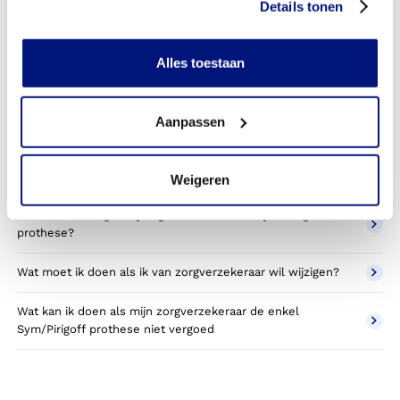
prothese toestemming nodig van mijn zorgverzekeraar?
Details tonen
Kan ik een reserve enkel Sym/Pirigoff prothese vergoed
krijgen?
Alles toestaan
Wat valt er binnen de vergoeding van een enkel
Sym/Pirigoff prothese?
Aanpassen
Wordt een enkel Sym/Pirigoff prothese die ik gebruik voor
sporten betaald door mijn zorgverzekering?
Weigeren
Betaal ik een eigen bijdrage voor de enkel Sym/Pirigoff
prothese?
Wat moet ik doen als ik van zorgverzekeraar wil wijzigen?
Wat kan ik doen als mijn zorgverzekeraar de enkel
Sym/Pirigoff prothese niet vergoed