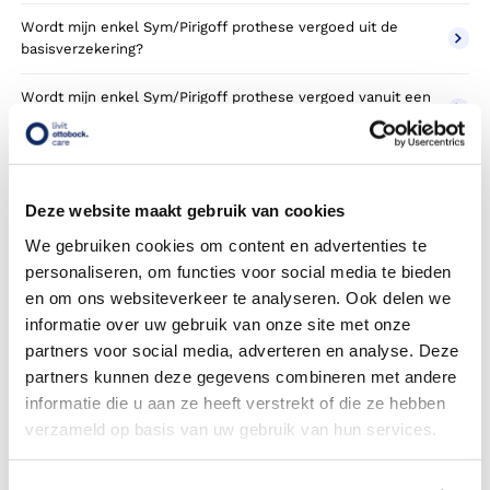
Wordt mijn enkel Sym/Pirigoff prothese vergoed uit de
basisverzekering?
Wordt mijn enkel Sym/Pirigoff prothese vergoed vanuit een
aanvullende verzekering?
Betaal ik een eigen risico?
Deze website maakt gebruik van cookies
Zijn er ook enkel Sym/Pirigoff prothesen in confectie- of
standaard uitvoeringen?
We gebruiken cookies om content en advertenties te
personaliseren, om functies voor social media te bieden
Is de enkel Sym/Pirigoff prothese mijn eigendom?
en om ons websiteverkeer te analyseren. Ook delen we
informatie over uw gebruik van onze site met onze
Wordt de enkel Sym/Pirigoff prothese geleverd onder de
partners voor social media, adverteren en analyse. Deze
bruikleen of lease regeling van uw zorgverzekering?
partners kunnen deze gegevens combineren met andere
informatie die u aan ze heeft verstrekt of die ze hebben
Wanneer mag mijn enkel Sym/Pirigoff prothese vervangen
worden?
verzameld op basis van uw gebruik van hun services.
Heb ik voor de vergoeding van mijn enkel Sym/Pirigoff