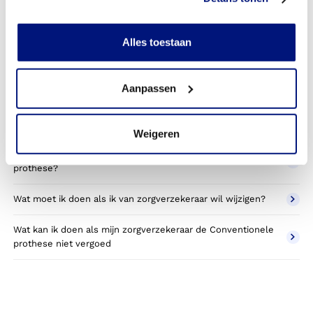
Kan ik een reserve Conventionele prothese vergoed
krijgen?
Alles toestaan
Wat valt er binnen de vergoeding van een Conventionele
prothese?
Aanpassen
Wordt een Conventionele prothese die ik gebruik voor
sporten betaald door mijn zorgverzekering?
Weigeren
Betaal ik een eigen bijdrage voor de Conventionele
prothese?
Wat moet ik doen als ik van zorgverzekeraar wil wijzigen?
Wat kan ik doen als mijn zorgverzekeraar de Conventionele
prothese niet vergoed