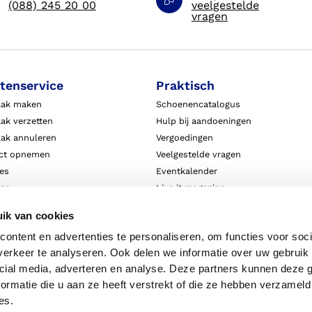
(088) 245 20 00
veelgestelde
vragen
tenservice
Praktisch
aak maken
Schoenencatalogus
ak verzetten
Hulp bij aandoeningen
aak annuleren
Vergoedingen
ct opnemen
Veelgestelde vragen
ies
Eventkalender
ten
Live it magazine
ie en aansprakelijkheid
Klantverhalen
ik van cookies
Algemene Bedrijfsinformatie
ontent en advertenties te personaliseren, om functies voor soci
Algemene voorwaarden
erkeer te analyseren. Ook delen we informatie over uw gebruik 
Privacy
cial media, adverteren en analyse. Deze partners kunnen deze
ormatie die u aan ze heeft verstrekt of die ze hebben verzameld
es.