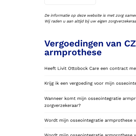
Voorlopige orthopedische
schoenen (VLOS)
De informatie op deze website is met zorg same
Wij raden u aan altijd bij uw eigen zorgverzeker
Vergoedingen van CZ 
armprothese
Heeft Livit Ottobock Care een contract me
Krijg ik een vergoeding voor mijn osseoin
Wanneer komt mijn osseointegratie armpro
zorgverzekeraar?
Wordt mijn osseointegratie armprothese v
Wordt mijn osseointegratie armprothese v