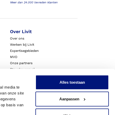
Meer dan 24.000 tevreden klanten
Over Livit
Over ons
Werken bij Livit
Expertisegebieden
MVO
Onze partners
Steunkousen.nl
Blessurewijzer.nl
VoetExpert
Alles toestaan
al media te
Nieuws
van onze site
Innovatie & Onderzoek
 gegevens
Aanpassen
Livit Zorgprofessionals
 op basis van