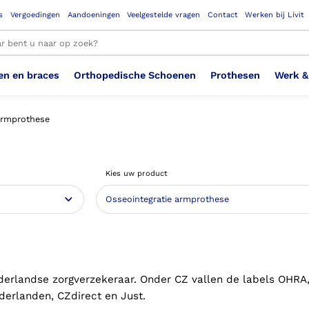
s
Vergoedingen
Aandoeningen
Veelgestelde vragen
Contact
Werken bij Livit
en en braces
Orthopedische Schoenen
Prothesen
Werk &
le resultaten
armprothese
Therapeutisch Elastische
Veiligheidsschoenen –
Sem
Ste
3D geprinte steunzolen
Been Knie
Bovenbeenprothese
Ste
Enk
Cos
Orthopedische Schoenen OSA
Arm
Kies uw product
Kousen (klasse 2)
Werknemer
OS
Vei
Ste
Hoofd Nek
Hand & Vinger prothese
Pol
Heu
Badschoenen
Ort
Vei
Rug
Sch
Sch
Verbandschoen
Wer
derlandse zorgverzekeraar. Onder CZ vallen de labels OHRA
derlanden, CZdirect en Just.