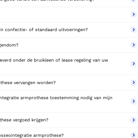
in confectie- of standaard uitvoeringen?
igendom?
verd onder de bruikleen of lease regeling van uw
othese vervangen worden?
integratie armprothese toestemming nodig van mijn
these vergoed krijgen?
 osseointegratie armprothese?