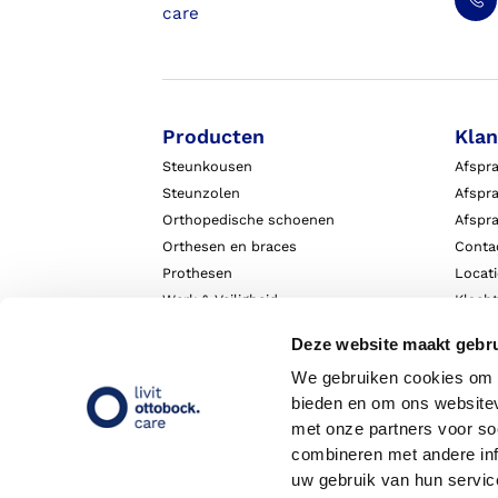
Producten
Klan
Steunkousen
Afspr
Steunzolen
Afspra
Orthopedische schoenen
Afspr
Orthesen en braces
Conta
Prothesen
Locat
Werk & Veiligheid
Klach
Exopulse suit
Garant
Deze website maakt gebru
We gebruiken cookies om c
bieden en om ons websitev
met onze partners voor so
combineren met andere inf
uw gebruik van hun servic