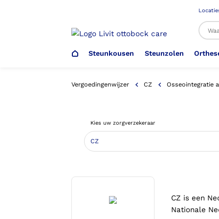
Locatie
Steunkousen
Steunzolen
Orthes
Al
Vergoedingenwijzer
CZ
Osseointegratie 
Veiligheidsschoenen –
Steunzolen
Arm Elleboog
Armprothese
Steunkousen (klasse 1)
Schoenencatalogus
Kies uw zorgverzekeraar
Werkgever
Heup Bekken Lies
Elleboogprothese
Voetdrukmeting
Aantrekhulpen
Ambulo
Romp Buik
Onderbeenprothese
Orthopedische Voorziening aan
Confectieschoen (OVAC)
CZ is een Ne
Nationale Ne