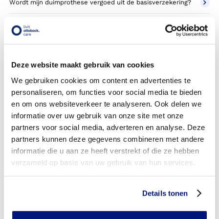
Wordt mijn duimprothese vergoed uit de basisverzekering?
Wordt mijn duimprothese vergoed vanuit een aanvullende
verzekering?
Betaal ik een eigen risico?
Deze website maakt gebruik van cookies
Zijn er ook duimprothesen in confectie- of standaard
We gebruiken cookies om content en advertenties te
uitvoeringen?
personaliseren, om functies voor social media te bieden
en om ons websiteverkeer te analyseren. Ook delen we
Is de duimprothese mijn eigendom?
informatie over uw gebruik van onze site met onze
partners voor social media, adverteren en analyse. Deze
Wordt de duimprothese geleverd onder de bruikleen of
partners kunnen deze gegevens combineren met andere
lease regeling van uw zorgverzekering?
informatie die u aan ze heeft verstrekt of die ze hebben
Wanneer mag mijn duimprothese vervangen worden?
verzameld op basis van uw gebruik van hun services.
Heb ik voor de vergoeding van mijn duimprothese
toestemming nodig van mijn zorgverzekeraar?
Details tonen
Kan ik een reserve duimprothese vergoed krijgen?