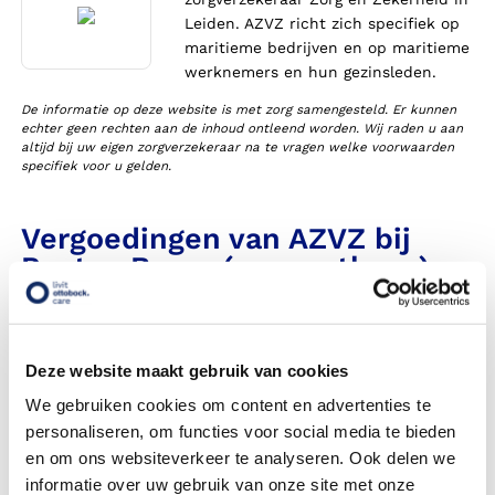
Leiden. AZVZ richt zich specifiek op
maritieme bedrijven en op maritieme
werknemers en hun gezinsleden.
De informatie op deze website is met zorg samengesteld. Er kunnen
echter geen rechten aan de inhoud ontleend worden. Wij raden u aan
altijd bij uw eigen zorgverzekeraar na te vragen welke voorwaarden
specifiek voor u gelden.
Vergoedingen van AZVZ bij
Pectus Brace (romporthese)
Heeft Livit Ottobock Care een contract met deze
zorgverzekeraar in 2026?
Deze website maakt gebruik van cookies
Wordt mijn Pectus Brace, ook wel romporthese genoemd,
We gebruiken cookies om content en advertenties te
vergoed uit de basisverzekering?
personaliseren, om functies voor social media te bieden
en om ons websiteverkeer te analyseren. Ook delen we
Wordt mijn Pectus Brace vergoed vanuit een aanvullende
informatie over uw gebruik van onze site met onze
verzekering?