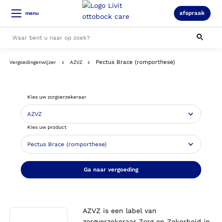
afspraak
menu
Pectus Brace (romporthese)
Vergoedingenwijzer
AZVZ
Alle resultaten
Kies uw zorgverzekeraar
Kies uw product
Ga naar vergoeding
AZVZ is een label van
zorgverzekeraar Zorg en Zekerheid in