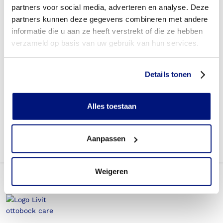
partners voor social media, adverteren en analyse. Deze
Betaal ik een eigen risico?
partners kunnen deze gegevens combineren met andere
informatie die u aan ze heeft verstrekt of die ze hebben
Zijn er ook Pectus Bracen in confectie- of standaard
verzameld op basis van uw gebruik van hun services.
uitvoeringen?
Is de Pectus Brace mijn eigendom?
Details tonen
Krijg ik een Pectus Brace wel vergoed wanneer dit binnen
revalidatietraject van een ziekenhuis valt?
Alles toestaan
Aanpassen
Weigeren