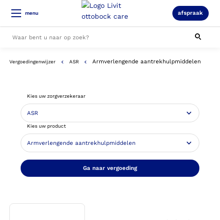
afspraak
menu
Armverlengende aantrekhulpmiddelen
Vergoedingenwijzer
ASR
Alle resultaten
Kies uw zorgverzekeraar
Kies uw product
Ga naar vergoeding