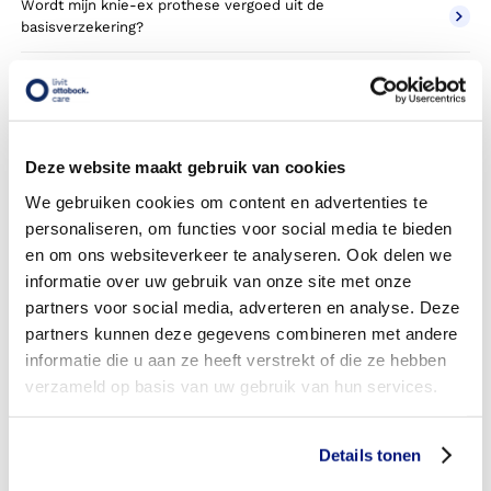
Wordt mijn knie-ex prothese vergoed uit de
basisverzekering?
Wordt mijn knie-ex prothese vergoed vanuit een
aanvullende verzekering?
Betaal ik een eigen risico?
Deze website maakt gebruik van cookies
Zijn er ook knie-ex prothese in confectie- of standaard
We gebruiken cookies om content en advertenties te
uitvoeringen?
personaliseren, om functies voor social media te bieden
en om ons websiteverkeer te analyseren. Ook delen we
Is de knie-ex prothese mijn eigendom?
informatie over uw gebruik van onze site met onze
partners voor social media, adverteren en analyse. Deze
Wordt de knie-ex prothese geleverd onder de bruikleen of
partners kunnen deze gegevens combineren met andere
lease regeling van uw zorgverzekering?
informatie die u aan ze heeft verstrekt of die ze hebben
Wanneer mag mijn knie-ex prothese vervangen worden?
verzameld op basis van uw gebruik van hun services.
Heb ik voor de vergoeding van mijn knie-ex prothese
toestemming nodig van mijn zorgverzekeraar?
Details tonen