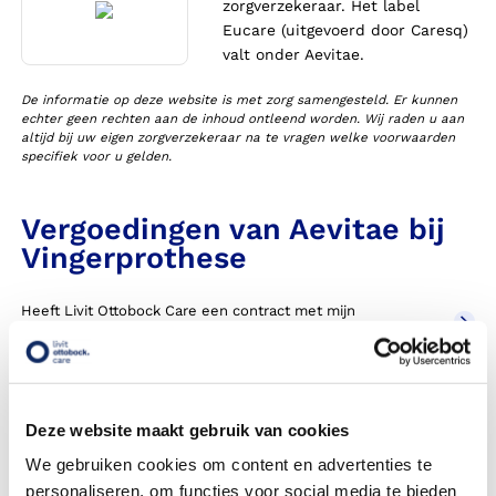
zorgverzekeraar. Het label
Eucare (uitgevoerd door Caresq)
valt onder Aevitae.
De informatie op deze website is met zorg samengesteld. Er kunnen
echter geen rechten aan de inhoud ontleend worden. Wij raden u aan
altijd bij uw eigen zorgverzekeraar na te vragen welke voorwaarden
specifiek voor u gelden.
Vergoedingen van Aevitae bij
Vingerprothese
Heeft Livit Ottobock Care een contract met mijn
zorgverzekeraar in 2026?
Krijg ik een vergoeding voor mijn vingerprothese?
Deze website maakt gebruik van cookies
Ja, u betaalt een eigen risico. Meer lezen? Klik op
onderstaande button voor meer informatie.
We gebruiken cookies om content en advertenties te
personaliseren, om functies voor social media te bieden