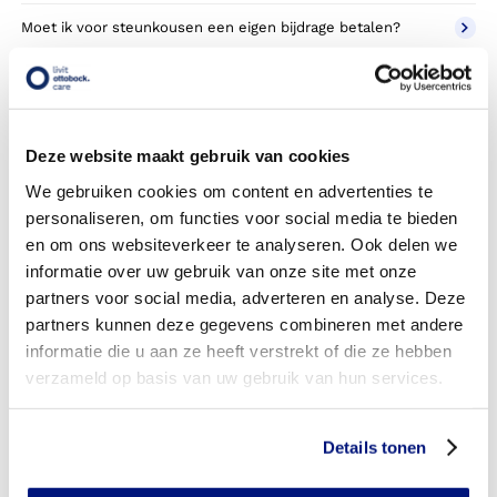
Moet ik voor steunkousen een eigen bijdrage betalen?
Heb ik vooraf toestemming nodig van mijn
zorgverzekeraar?
Heb ik een verwijsbrief nodig?
Deze website maakt gebruik van cookies
We gebruiken cookies om content en advertenties te
Wie mogen een verwijsbrief schrijven voor steunkousen?
personaliseren, om functies voor social media te bieden
en om ons websiteverkeer te analyseren. Ook delen we
Heb ik een verwijsbrief nodig bij een andere soort kousen?
informatie over uw gebruik van onze site met onze
Heb ik recht op een extra paar kousen om dagelijks te
partners voor social media, adverteren en analyse. Deze
wisselen?
partners kunnen deze gegevens combineren met andere
informatie die u aan ze heeft verstrekt of die ze hebben
Wanneer mag ik van mijn zorgverzekeraar nieuwe kousen
verzameld op basis van uw gebruik van hun services.
bestellen (gebruikstermijn)?
Kan ik ook een extra paar kousen bestellen op eigen
Details tonen
kosten als het niet vergoed wordt door mijn
zorgverzekeraar?