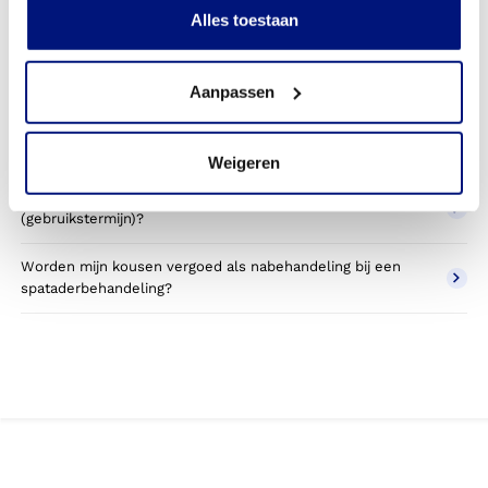
Alles toestaan
Wordt een aan-en/of uittrekhulpmiddel vergoed vanuit de
zorgverzekeraar?
Aanpassen
Krijg ik de kousen in eigendom of in bruikleen?
Krijg ik mijn aantrekhulpmiddel in eigendom of bruikleen?
Weigeren
Wanneer heb ik recht op een nieuwe aantrekhulp of glijzak
(gebruikstermijn)?
Worden mijn kousen vergoed als nabehandeling bij een
spataderbehandeling?