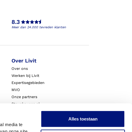
8.3
Meer dan 24.000 tevreden klanten
Over Livit
Over ons
Werken bij Livit
Expertisegebieden
MVO
Onze partners
Steunkousen.nl
Blessurewijzer.nl
VoetExpert
Alles toestaan
al media te
Nieuws
van onze site