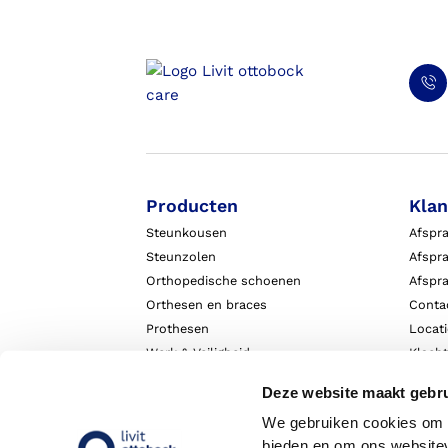
Producten
Klan
Steunkousen
Afspr
Steunzolen
Afspra
Orthopedische schoenen
Afspr
Orthesen en braces
Conta
Prothesen
Locat
Werk & Veiligheid
Klach
Exopulse suit
Garant
Deze website maakt gebru
We gebruiken cookies om c
bieden en om ons websitev