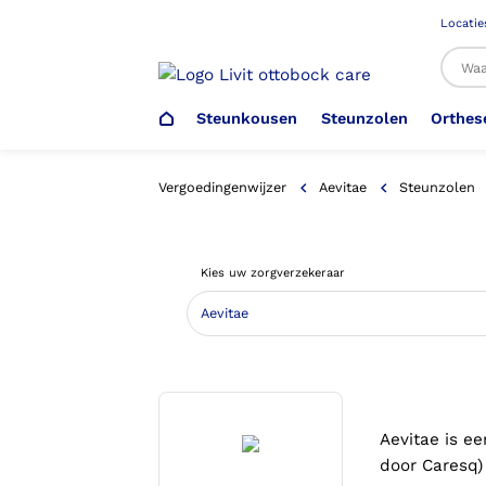
Locatie
Steunkousen
Steunzolen
Orthes
Al
Vergoedingenwijzer
Aevitae
Steunzolen
Veiligheidsschoenen –
Steunzolen
Arm Elleboog
Armprothese
Steunkousen (klasse 1)
Schoenencatalogus
Kies uw zorgverzekeraar
Werkgever
Heup Bekken Lies
Elleboogprothese
Voetdrukmeting
Aantrekhulpen
Ambulo
Romp Buik
Onderbeenprothese
Orthopedische Voorziening aan
Confectieschoen (OVAC)
Aevitae is e
door Caresq) 