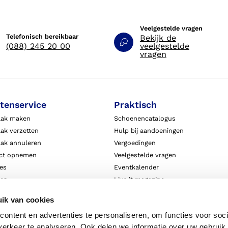
Veelgestelde vragen
Telefonisch bereikbaar
Bekijk de
(088) 245 20 00
veelgestelde
vragen
tenservice
Praktisch
aak maken
Schoenencatalogus
ak verzetten
Hulp bij aandoeningen
aak annuleren
Vergoedingen
ct opnemen
Veelgestelde vragen
ies
Eventkalender
ten
Live it magazine
ie en aansprakelijkheid
Klantverhalen
ik van cookies
Algemene Bedrijfsinformatie
ontent en advertenties te personaliseren, om functies voor soci
Algemene voorwaarden
erkeer te analyseren. Ook delen we informatie over uw gebruik 