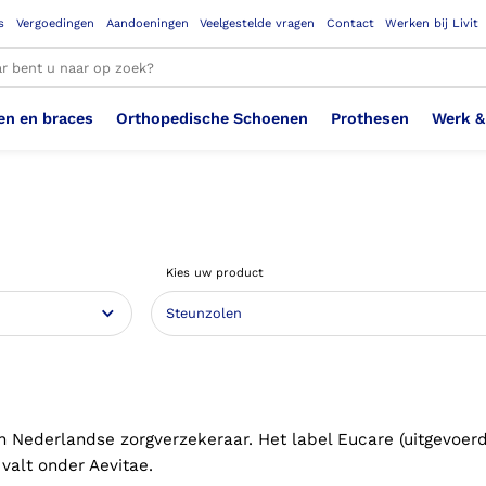
s
Vergoedingen
Aandoeningen
Veelgestelde vragen
Contact
Werken bij Livit
en en braces
Orthopedische Schoenen
Prothesen
Werk &
le resultaten
Therapeutisch Elastische
Veiligheidsschoenen –
Sem
Ste
3D geprinte steunzolen
Been Knie
Bovenbeenprothese
Ste
Enk
Cos
Orthopedische Schoenen OSA
Arm
Kies uw product
Kousen (klasse 2)
Werknemer
OS
Vei
Ste
Hoofd Nek
Hand & Vinger prothese
Pol
Heu
Badschoenen
Ort
Vei
Rug
Sch
Sch
Verbandschoen
Wer
en Nederlandse zorgverzekeraar. Het label Eucare (uitgevoer
valt onder Aevitae.